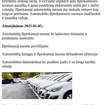
turintiems nedaug skolų. Kviečiame užpildyti auto išperkamosios
nuomos paraišką ir gauti pasiūlymą elektroniniu paštu per 1 darbo
valandą. Išperkamoji automobilių nuoma dar niekada nebuvo taip
lengvai prieinama. Automobilio išperkamosios nuomos skaičiuoklė
ir paraiška viršuje.
Atnaujinimas 2025-01-05:
Automobilių išperkamoji nuoma be laidavimo fiziniams ir
juridiniams asmenims
Išperkamoji nuoma pavežėjams
Automobilių lizingas ir išperkamoji nuoma dirbantiems užsienyje
Automobiliai išsimokėtinai be pradinio įnašo ir su bloga kredito
istorija