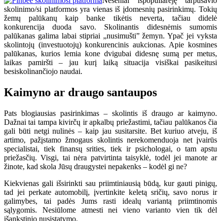
Neseniai išpopuliarėję tarpusavio
skolinimo/si platformos yra vienas iš įdomesnių pasirinkimų. Tokių
žemų palūkanų kaip banke tikėtis neverta, tačiau didelė
konkurencija duoda savo. Skolinantis didesnėmis sumomis
palūkanas galima labai stipriai „nusimušti” žemyn. Ypač jei vyksta
skolintojų (investuotojų) konkurencinis aukcionas. Apie kosmines
palūkanas, kurios lemia kone dvigubai didesnę sumą per metus,
laikas pamiršti – jau kurį laiką situacija visiškai pasikeitusi
besiskolinančiojo naudai.
Kaimyno ar draugo santaupos
Pats blogiausias pasirinkimas – skolintis iš draugo ar kaimyno.
Dažnai tai tampa kivirčų ir apkalbų priežastimi, tačiau palūkanos čia
gali būti netgi nulinės – kaip jau susitarsite. Bet kuriuo atveju, iš
artimo, pažįstamo žmogaus skolintis nerekomenduoja net įvairūs
specialistai, tiek finansų srities, tiek ir psichologai, o tam apstu
priežasčių. Visgi, tai nėra patvirtinta taisyklė, todėl jei manote ar
žinote, kad skola Jūsų draugystei nepakenks – kodėl gi ne?
Kiekvienas gali išsirinkti sau priimtiniausią būdą, kur gauti pinigų,
tad jei perkate automobilį, įvertinkite keletą sričių, savo norus ir
galimybes, tai padės Jums rasti idealų variantą priimtinomis
sąlygomis. Nesiūlome atmesti nei vieno varianto vien tik dėl
išankstinio nusistatymo.