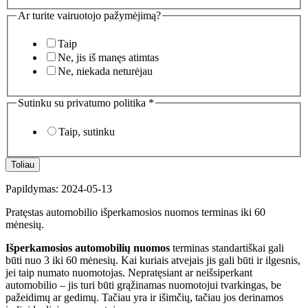
Ar turite vairuotojo pažymėjimą?
Taip
Ne, jis iš manęs atimtas
Ne, niekada neturėjau
Sutinku su privatumo politika
*
Taip, sutinku
Toliau
Papildymas: 2024-05-13
Pratęstas automobilio išperkamosios nuomos terminas iki 60
mėnesių.
Išperkamosios automobilių nuomos
terminas standartiškai gali
būti nuo 3 iki 60 mėnesių. Kai kuriais atvejais jis gali būti ir ilgesnis,
jei taip numato nuomotojas. Nepratęsiant ar neišsiperkant
automobilio – jis turi būti grąžinamas nuomotojui tvarkingas, be
pažeidimų ar gedimų. Tačiau yra ir išimčių, tačiau jos derinamos