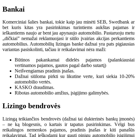
Bankai
Komerciniai šalies bankai, tokie kaip jau minėti SEB, Swedbank ar
bet kuris kitas yra pasirinkimas turintiems aukštas pajamas ir
ieškantiems naujo ar bent jau apynaujo automobilio. Pastaruoju metu
„dičkiai” nemažai reklamuojasi ir siūlo įvairias akcijas perkantiems
automobilius. Automobilių lizingas banke dažnai yra pats pigiausias
variantas pasiskolinti, tačiau ir reikalavimai nėra maži:
Būtinos pakankamai didelės pajamos (palankiausiai
vertinamos pajamos, gautos pagal darbo sutartį)
Neišvengiamas pradinis įnašas.
Dažnai siūloma pirkti su likutine verte, kuri siekia 10-20%
automobilio vertės.
KASKO draudimas.
Ribotas automobilio amžius, įsigijimo galimybės.
Lizingo bendrovės
Lizingą teikiančios bendrovės (dažnai tai dukterinės bankų įmonės)
– ne ką blogesnis, o kartais ir tapatus pasirinkimas. Vėlgi bus
reikalingos nemenkos pajamos, pradinis įnašas ir kiti panašūs
reikalavimai. Tad ieškodami kur gauti pinigų automobilio įsigijimui