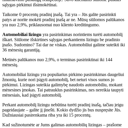
sąlygas pirkimui išsimokėtinai.
Taikome 0 procentų pradinį įnašą. Tai yra – Jūs galite pasirinkti
patys ar norite mokėti pradinį įnašą ar ne. Mūsų siūlomos palūkanos
yra nuo 2,9%, priklausomai nuo kliento kreditingumo.
Automobiliai lizingu
yra pasirinkimas norintiems turėti automobilį
iškart. Siūlome išskirtines sąlygas perkantiems lizingu be pradinio
įnašo. Sudomino? Tai dar ne viskas. Automobiliui galime suteikti iki
36 mėnesių garantiją.
Metinės palūkanos nuo 2,9%, o terminas pasirinktinai iki 144
mėnesių.
Automobiliai lizingu yra populiarius pirkimo pasirinkimas daugeliui
žmonių, kurie nori įsigyti automobilį, bet neturi visos sumos jo
pirkimui. Lizingas suteikia galimybę naudotis automobiliu, mokant
mėnesines įmokas. Tai patrauklus pasirinkimas, nes nereikia taupyti
mėnesiais, kad įsigyti automobilį.
Perkant automobilį lizingu nebūtina turėti pradinį inašą, tačiau jeigu
pageidaujate – galite jį įinešti. Kokio dydžio jis bus nuspręsite Jūs.
Dažniausiai pasirenkama riba yra iki 15 procentų.
Kad sužinotumėte ar Jums galimas automobilių lizingas – prašome