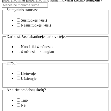
Įsipareigojimai (įsipareigojimų suma mokama kredito įstaigoms)
Šeimyninis statusas:
Susituokęs (-usi)
Nesusituokęs (-usi)
Darbo stažas dabartinėje darbovietėje:
Nuo 1 iki 4 mėnesio
4 mėnesiai ir daugiau
Dirbu:
Lietuvoje
Užsienyje
Ar turite pradelstų skolų?
Taip
Ne