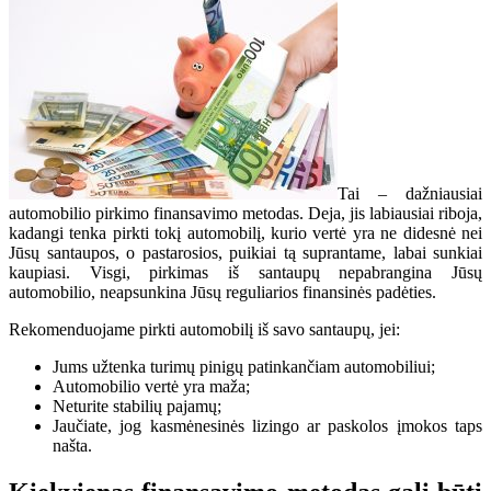
Tai – dažniausiai
automobilio pirkimo finansavimo metodas. Deja, jis labiausiai riboja,
kadangi tenka pirkti tokį automobilį, kurio vertė yra ne didesnė nei
Jūsų santaupos, o pastarosios, puikiai tą suprantame, labai sunkiai
kaupiasi. Visgi, pirkimas iš santaupų nepabrangina Jūsų
automobilio, neapsunkina Jūsų reguliarios finansinės padėties.
Rekomenduojame pirkti automobilį iš savo santaupų, jei:
Jums užtenka turimų pinigų patinkančiam automobiliui;
Automobilio vertė yra maža;
Neturite stabilių pajamų;
Jaučiate, jog kasmėnesinės lizingo ar paskolos įmokos taps
našta.