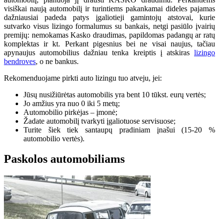
visiškai naują automobilį ir turintiems pakankamai dideles pajamas
dažniausiai padeda patys įgaliotieji gamintojų atstovai, kurie
sutvarko visus lizingo formalumus su bankais, netgi pasiūlo įvairių
premijų: nemokamas Kasko draudimas, papildomas padangų ar ratų
komplektas ir kt. Perkant pigesnius bei ne visai naujus, tačiau
apynaujus automobilius dažniau tenka kreiptis į atskiras
lizingo
bendroves
, o ne bankus.
Rekomenduojame pirkti auto lizingu tuo atveju, jei:
Jūsų nusižiūrėtas automobilis yra bent 10 tūkst. eurų vertės;
Jo amžius yra nuo 0 iki 5 metų;
Automobilio pirkėjas – įmonė;
Žadate automobilį tvarkyti įgaliotuose servisuose;
Turite šiek tiek santaupų pradiniam įnašui (15-20 %
automobilio vertės).
Paskolos automobiliams