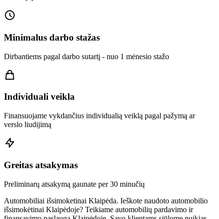
Minimalus darbo stažas
Dirbantiems pagal darbo sutartį - nuo 1 mėnesio stažo
Individuali veikla
Finansuojame vykdančius individualią veiklą pagal pažymą ar
verslo liudijimą
Greitas atsakymas
Preliminarų atsakymą gaunate per 30 minučių
Automobiliai išsimoketinai Klaipėda. Ieškote naudoto automobilio
išsimokėtinai Klaipėdoje? Teikiame automobilių pardavimo ir
finansavimo paslaugą Klaipėdoje. Savo klientams siūlome puikias