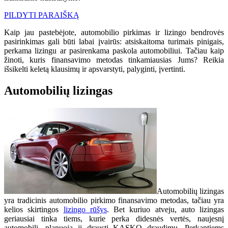
PILDYTI PARAIŠKĄ
Kaip jau pastebėjote, automobilio pirkimas ir lizingo bendrovės
pasirinkimas gali būti labai įvairūs: atsiskaitoma turimais pinigais,
perkama lizingu ar pasirenkama paskola automobiliui. Tačiau kaip
žinoti, kuris finansavimo metodas tinkamiausias Jums? Reikia
išsikelti keletą klausimų ir apsvarstyti, palyginti, įvertinti.
Automobilių lizingas
Automobilių lizingas
yra tradicinis automobilio pirkimo finansavimo metodas, tačiau yra
kelios skirtingos
lizingo rūšys
. Bet kuriuo atveju, auto lizingas
geriausiai tinka tiems, kurie perka didesnės vertės, naujesnį
automobilį, planuoja jį drausti KASKO draudimu. Perkantiems