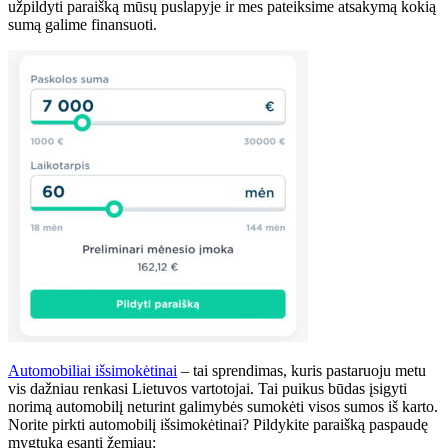
užpildyti paraišką mūsų puslapyje ir mes pateiksime atsakymą kokią
sumą galime finansuoti.
Automobiliai išsimokėtinai
– tai sprendimas, kuris pastaruoju metu
vis dažniau renkasi Lietuvos vartotojai. Tai puikus būdas įsigyti
norimą automobilį neturint galimybės sumokėti visos sumos iš karto.
Norite pirkti automobilį išsimokėtinai? Pildykite paraišką paspaudę
mygtuką esantį žemiau: