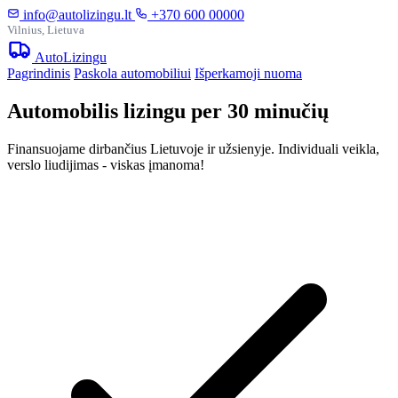
info@autolizingu.lt
+370 600 00000
Vilnius, Lietuva
Auto
Lizingu
Pagrindinis
Paskola automobiliui
Išperkamoji nuoma
Automobilis lizingu per 30 minučių
Finansuojame dirbančius Lietuvoje ir užsienyje. Individuali veikla,
verslo liudijimas - viskas įmanoma!