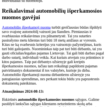
individualiai su nuomotoju.
Reikalavimai automobilių išperkamosios
nuomos gavėjui
Automobilio išperkamoji nuoma
turbūt greičiausias būdas išpildyti
savo svajonę automobilį vairuoti jau šiandien. Pirmiausias ir
svarbiausias reikalavimas yra pilnametystė. Tai yra sutarties
pasirašymo metu klientas turi būti 18 metų amžiaus ar vyresnis.
Kitas ne ką svarbesnis kriterijus yra vairuotojo pažymėjimas, kuris
turi būti galiojantis. Nuomininkas taip pat turi būti dirbantis, tai yra
gauti oficialias/legalias pajamas Lietuvoje. Tai gali būti darbas pagal
darbo sutartį, individuali veikla. Kai kuriais atvejais yra priimtinos ir
kitos pajamos. Taip pat dirbantys užsienyje gali kreiptis
išperkamosios nuomos, tačiau tam reikalingi papildomi pajamas
patvirtinantys dokumentai iš tos valstybės, kurioje jis dirba.
Automobilio išperkamoji nuoma dirbantiems užsienyje yra
patogiausias sprendimas, nes perkant tokiu būdu yra paprastesnis
dokumentų pateikimas.
Atnaujinimas 2024-08-13:
Išskirtinės
automobilio išperkamosios nuomos
sąlygos. Galime
pasiūlyti lanksčias sąlygas klientams neturintiems skolų arba