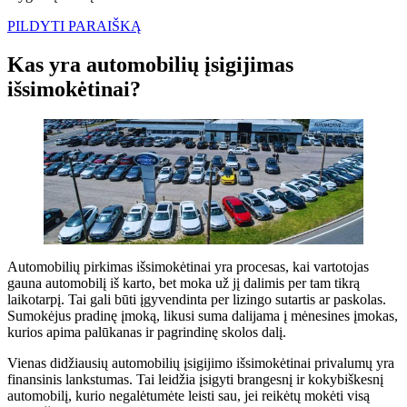
PILDYTI PARAIŠKĄ
Kas yra automobilių įsigijimas
išsimokėtinai?
Automobilių pirkimas išsimokėtinai yra procesas, kai vartotojas
gauna automobilį iš karto, bet moka už jį dalimis per tam tikrą
laikotarpį. Tai gali būti įgyvendinta per lizingo sutartis ar paskolas.
Sumokėjus pradinę įmoką, likusi suma dalijama į mėnesines įmokas,
kurios apima palūkanas ir pagrindinę skolos dalį.
Vienas didžiausių automobilių įsigijimo išsimokėtinai privalumų yra
finansinis lankstumas. Tai leidžia įsigyti brangesnį ir kokybiškesnį
automobilį, kurio negalėtumėte leisti sau, jei reikėtų mokėti visą