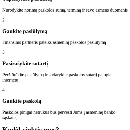
Nurodykite norimą paskolos sumą, terminą ir savo asmens duomenis
2
Gaukite pasiūlymą
Finansinis partneris pateiks asmeninį paskolos pasiūlymą
3
Pasirašykite sutartį
Peržiūrėkite pasiūlymą ir sudarykite paskolos sutartį patogiai
internetu
4
Gaukite paskolą
Paskolos pinigai netrukus bus pervesti Jums į asmeninę banko
sąskaitą
Kodėl rinktis mus?