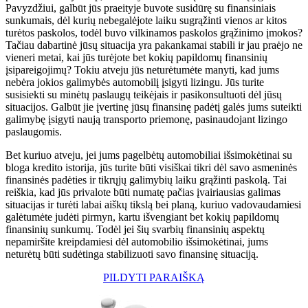
Pavyzdžiui, galbūt jūs praeityje buvote susidūrę su finansiniais
sunkumais, dėl kurių nebegalėjote laiku sugrąžinti vienos ar kitos
turėtos paskolos, todėl buvo vilkinamos paskolos grąžinimo įmokos?
Tačiau dabartinė jūsų situacija yra pakankamai stabili ir jau praėjo ne
vieneri metai, kai jūs turėjote bet kokių papildomų finansinių
įsipareigojimų? Tokiu atveju jūs neturėtumėte manyti, kad jums
nebėra jokios galimybės automobilį įsigyti lizingu. Jūs turite
susisiekti su minėtų paslaugų teikėjais ir pasikonsultuoti dėl jūsų
situacijos. Galbūt jie įvertinę jūsų finansinę padėtį galės jums suteikti
galimybę įsigyti naują transporto priemonę, pasinaudojant lizingo
paslaugomis.
Bet kuriuo atveju, jei jums pagelbėtų automobiliai išsimokėtinai su
bloga kredito istorija, jūs turite būti visiškai tikri dėl savo asmeninės
finansinės padėties ir tikrųjų galimybių laiku grąžinti paskolą. Tai
reiškia, kad jūs privalote būti numatę pačias įvairiausias galimas
situacijas ir turėti labai aiškų tikslą bei planą, kuriuo vadovaudamiesi
galėtumėte judėti pirmyn, kartu išvengiant bet kokių papildomų
finansinių sunkumų. Todėl jei šių svarbių finansinių aspektų
nepamiršite kreipdamiesi dėl automobilio išsimokėtinai, jums
neturėtų būti sudėtinga stabilizuoti savo finansinę situaciją.
PILDYTI PARAIŠKĄ