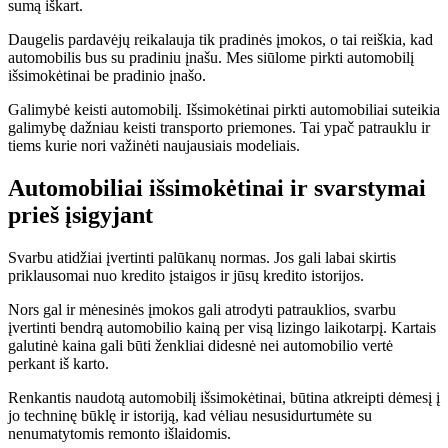
sumą iškart.
Daugelis pardavėjų reikalauja tik pradinės įmokos, o tai reiškia, kad
automobilis bus su pradiniu įnašu. Mes siūlome pirkti automobilį
išsimokėtinai be pradinio įnašo.
Galimybė keisti automobilį. Išsimokėtinai pirkti automobiliai suteikia
galimybę dažniau keisti transporto priemones. Tai ypač patrauklu ir
tiems kurie nori važinėti naujausiais modeliais.
Automobiliai išsimokėtinai ir svarstymai
prieš įsigyjant
Svarbu atidžiai įvertinti palūkanų normas. Jos gali labai skirtis
priklausomai nuo kredito įstaigos ir jūsų kredito istorijos.
Nors gal ir mėnesinės įmokos gali atrodyti patrauklios, svarbu
įvertinti bendrą automobilio kainą per visą lizingo laikotarpį. Kartais
galutinė kaina gali būti ženkliai didesnė nei automobilio vertė
perkant iš karto.
Renkantis naudotą automobilį išsimokėtinai, būtina atkreipti dėmesį į
jo techninę būklę ir istoriją, kad vėliau nesusidurtumėte su
nenumatytomis remonto išlaidomis.