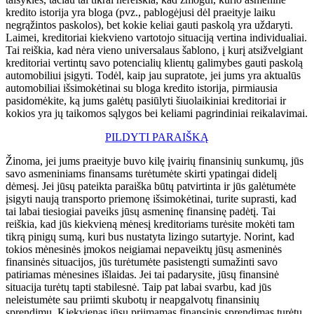
kredito istorija yra bloga (pvz., pablogėjusi dėl praeityje laiku
negrąžintos paskolos), bet kokie keliai gauti paskolą yra uždaryti.
Laimei, kreditoriai kiekvieno vartotojo situaciją vertina individualiai.
Tai reiškia, kad nėra vieno universalaus šablono, į kurį atsižvelgiant
kreditoriai vertintų savo potencialių klientų galimybes gauti paskolą
automobiliui įsigyti. Todėl, kaip jau supratote, jei jums yra aktualūs
automobiliai išsimokėtinai su bloga kredito istorija, pirmiausia
pasidomėkite, ką jums galėtų pasiūlyti šiuolaikiniai kreditoriai ir
kokios yra jų taikomos sąlygos bei keliami pagrindiniai reikalavimai.
PILDYTI PARAIŠKĄ
Žinoma, jei jums praeityje buvo kilę įvairių finansinių sunkumų, jūs
savo asmeniniams finansams turėtumėte skirti ypatingai didelį
dėmesį. Jei jūsų pateikta paraiška būtų patvirtinta ir jūs galėtumėte
įsigyti naują transporto priemonę išsimokėtinai, turite suprasti, kad
tai labai tiesiogiai paveiks jūsų asmeninę finansinę padėtį. Tai
reiškia, kad jūs kiekvieną mėnesį kreditoriams turėsite mokėti tam
tikrą pinigų sumą, kuri bus nustatyta lizingo sutartyje. Norint, kad
tokios mėnesinės įmokos neigiamai nepaveiktų jūsų asmeninės
finansinės situacijos, jūs turėtumėte pasistengti sumažinti savo
patiriamas mėnesines išlaidas. Jei tai padarysite, jūsų finansinė
situacija turėtų tapti stabilesnė. Taip pat labai svarbu, kad jūs
neleistumėte sau priimti skubotų ir neapgalvotų finansinių
sprendimų. Kiekvienas jūsų priimamas finansinis sprendimas turėtų