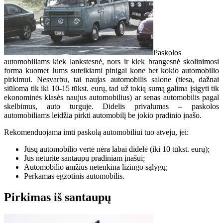
Paskolos
automobiliams kiek lankstesnė, nors ir kiek brangesnė skolinimosi
forma kuomet Jums suteikiami pinigai kone bet kokio automobilio
pirkimui. Nesvarbu, tai naujas automobilis salone (tiesa, dažnai
siūloma tik iki 10-15 tūkst. eurų, tad už tokią sumą galima įsigyti tik
ekonominės klasės naujus automobilius) ar senas automobilis pagal
skelbimus, auto turguje. Didelis privalumas – paskolos
automobiliams leidžia pirkti automobilį be jokio pradinio įnašo.
Rekomenduojama imti paskolą automobiliui tuo atveju, jei:
Jūsų automobilio vertė nėra labai didelė (iki 10 tūkst. eurų);
Jūs neturite santaupų pradiniam įnašui;
Automobilio amžius netenkina lizingo sąlygų;
Perkamas egzotinis automobilis.
Pirkimas iš santaupų