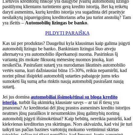
Lietuvos kreditorių rinkoje yra daugybė įvairių automobilių lizingo
pasiūlymų klientams turintiems gerą kredito istoriją. Bet ką reikėtų
daryti asmenims, kurių kredito istorija yra sugadinta dėl praeityje
nesilaikytų įsipareigojimų kreditoriams arba jau turint anstolių? Tam
yra išeitis –
Automobilių lizingas be banko
.
PILDYTI PARAIŠKĄ
Kas tai per produktas? Daugeliui kyla klausimas kaip galima įsigyti
automobilį lizingu be banko. Bankiniam lizingui šiuo atveju
alternatyva yra automobilio išperkamoji nuoma. Pasirinkus šį
variantą jūs mokate fiksuotą mėnesinę nuomos įmoką, kuri
nesikeičia. Pasirašant sutartį yra nurodamas likutinės automobilio
vertės suma, kuri dažniausiai būna 15-30%, reikia nepamiršti, kad
norint pilnai išsipirkti automobilį sutarties pabaigoje jums teks
sumokėti šią sumą arba rinktis naują automobilį pasirašant naują
sutartį.
Jei jus domina
automobiliai išsimokėtinai su bloga kredito
istorija
, turbūt šią akimirką klausiate savęs – ar tai iš tiesų yra
įmanoma? Ar kreditoriai dėl jūsų prastos asmeninės kredito istorijos
neatmes jūsų paraiškos ir nesumenkins jūsų galimybių norimą
automobilį įsigyti išsimokėtinai? Kaip bebūtų, nereikia pamiršti, kad
kiekvienas kreditorius yra skirtingas. Nors akivaizdu, kad visi jie turi
taikyti tas pačias bazines vartotojų mokumo vertinimui skirtas
taisykles, tačiau tai tikrai nereiškia, kad žmogui, kurio asmeninė