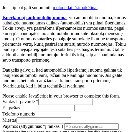
Jus taip pat gali sudominti:
motociklai išsimokėtinai
.
Išperkamoji automobilių nuoma
yra automobilio nuoma, kurios
pabaigoje nuomojamas daiktas (automobilis) yra pilnai išperkamas.
Tokiu atveju yra pasirašoma išperkamosios nuomos sutartis, pagal
kurią jūs naudojatės tuo automobiliu ir mokate fiksuotą mėnesinę
įmoką. O nuomos sutarties pabaigoje sumokate likutinę transporto
priemonės vertę, kurią pasirašant sutartį nurodo nuomotojas. Tokiu
būdu jūs neįsipareigojate tęsti sutarties pasibaigus terminui. Galite
atiduoti automobilį nuomotojui ir rinktis kitą, taip atsinaujindamas
savo transporto priemonę.
Daugelis galvoja, kad automobilio išperkamoji nuoma galima tik
naujiems automobiliams, tačiau tai klaidinga nuomonė. Jūs galite
nuomotis bet kokio amžiaus ar kainos transporto priemonę.
Svarbiausia, kad ji būtu techniškai tvarkinga.
Please enable JavaScript in your browser to complete this form.
Vardas ir pavardė
*
El. paštas
Telefono numeris
Miestas
Pajamos (atlyginimas "į rankas")