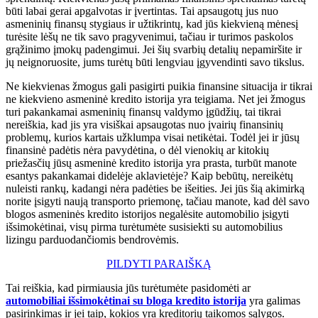
būti labai gerai apgalvotas ir įvertintas. Tai apsaugotų jus nuo
asmeninių finansų stygiaus ir užtikrintų, kad jūs kiekvieną mėnesį
turėsite lėšų ne tik savo pragyvenimui, tačiau ir turimos paskolos
grąžinimo įmokų padengimui. Jei šių svarbių detalių nepamiršite ir
jų neignoruosite, jums turėtų būti lengviau įgyvendinti savo tikslus.
Ne kiekvienas žmogus gali pasigirti puikia finansine situacija ir tikrai
ne kiekvieno asmeninė kredito istorija yra teigiama. Net jei žmogus
turi pakankamai asmeninių finansų valdymo įgūdžių, tai tikrai
nereiškia, kad jis yra visiškai apsaugotas nuo įvairių finansinių
problemų, kurios kartais užklumpa visai netikėtai. Todėl jei ir jūsų
finansinė padėtis nėra pavydėtina, o dėl vienokių ar kitokių
priežasčių jūsų asmeninė kredito istorija yra prasta, turbūt manote
esantys pakankamai didelėje aklavietėje? Kaip bebūtų, nereikėtų
nuleisti rankų, kadangi nėra padėties be išeities. Jei jūs šią akimirką
norite įsigyti naują transporto priemonę, tačiau manote, kad dėl savo
blogos asmeninės kredito istorijos negalėsite automobilio įsigyti
išsimokėtinai, visų pirma turėtumėte susisiekti su automobilius
lizingu parduodančiomis bendrovėmis.
PILDYTI PARAIŠKĄ
Tai reiškia, kad pirmiausia jūs turėtumėte pasidomėti ar
automobiliai išsimokėtinai su bloga kredito istorija
yra galimas
pasirinkimas ir jei taip, kokios yra kreditorių taikomos sąlygos.