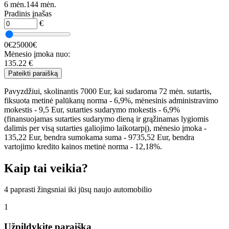
6 mėn.
144 mėn.
Pradinis įnašas
€
0€
25000€
Mėnesio įmoka nuo:
135.22
€
Pateikti paraišką
Pavyzdžiui, skolinantis 7000 Eur, kai sudaroma 72 mėn. sutartis,
fiksuota metinė palūkanų norma - 6,9%, mėnesinis administravimo
mokestis - 9,5 Eur, sutarties sudarymo mokestis - 6,9%
(finansuojamas sutarties sudarymo dieną ir grąžinamas lygiomis
dalimis per visą sutarties galiojimo laikotarpį), mėnesio įmoka -
135,22 Eur, bendra sumokama suma - 9735,52 Eur, bendra
vartojimo kredito kainos metinė norma - 12,18%.
Kaip tai veikia?
4 paprasti žingsniai iki jūsų naujo automobilio
1
Užpildykite paraišką