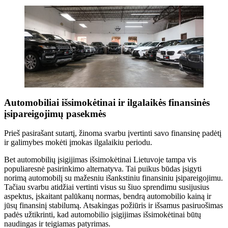
Automobiliai išsimokėtinai ir ilgalaikės finansinės
įsipareigojimų pasekmės
Prieš pasirašant sutartį, žinoma svarbu įvertinti savo finansinę padėtį
ir galimybes mokėti įmokas ilgalaikiu periodu.
Bet automobilių įsigijimas išsimokėtinai Lietuvoje tampa vis
populiaresnė pasirinkimo alternatyva. Tai puikus būdas įsigyti
norimą automobilį su mažesniu išankstiniu finansiniu įsipareigojimu.
Tačiau svarbu atidžiai vertinti visus su šiuo sprendimu susijusius
aspektus, įskaitant palūkanų normas, bendrą automobilio kainą ir
jūsų finansinį stabilumą. Atsakingas požiūris ir išsamus pasiruošimas
padės užtikrinti, kad automobilio įsigijimas išsimokėtinai būtų
naudingas ir teigiamas patyrimas.