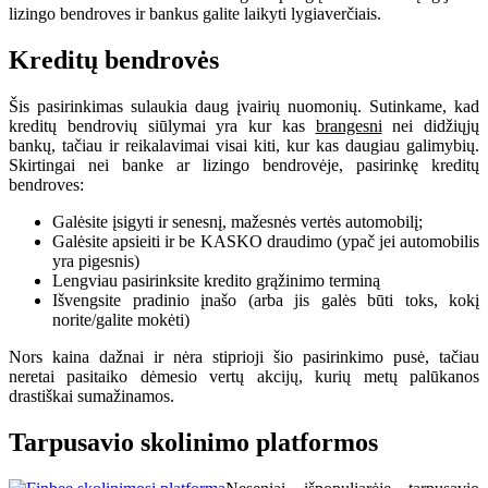
lizingo bendroves ir bankus galite laikyti lygiaverčiais.
Kreditų bendrovės
Šis pasirinkimas sulaukia daug įvairių nuomonių. Sutinkame, kad
kreditų bendrovių siūlymai yra kur kas
brangesni
nei didžiųjų
bankų, tačiau ir reikalavimai visai kiti, kur kas daugiau galimybių.
Skirtingai nei banke ar lizingo bendrovėje, pasirinkę kreditų
bendroves:
Galėsite įsigyti ir senesnį, mažesnės vertės automobilį;
Galėsite apsieiti ir be KASKO draudimo (ypač jei automobilis
yra pigesnis)
Lengviau pasirinksite kredito grąžinimo terminą
Išvengsite pradinio įnašo (arba jis galės būti toks, kokį
norite/galite mokėti)
Nors kaina dažnai ir nėra stiprioji šio pasirinkimo pusė, tačiau
neretai pasitaiko dėmesio vertų akcijų, kurių metų palūkanos
drastiškai sumažinamos.
Tarpusavio skolinimo platformos