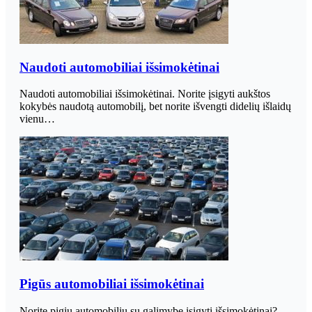
Naudoti automobiliai išsimokėtinai
Naudoti automobiliai išsimokėtinai. Norite įsigyti aukštos
kokybės naudotą automobilį, bet norite išvengti didelių išlaidų
vienu…
Pigūs automobiliai išsimokėtinai
Norite pigių automobilių su galimybe įsigyti išsimokėtinai?