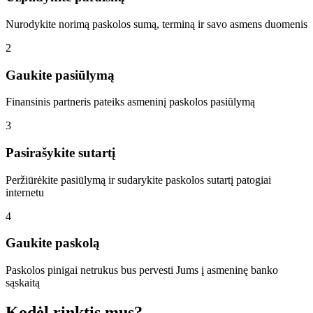
Nurodykite norimą paskolos sumą, terminą ir savo asmens duomenis
2
Gaukite pasiūlymą
Finansinis partneris pateiks asmeninį paskolos pasiūlymą
3
Pasirašykite sutartį
Peržiūrėkite pasiūlymą ir sudarykite paskolos sutartį patogiai
internetu
4
Gaukite paskolą
Paskolos pinigai netrukus bus pervesti Jums į asmeninę banko
sąskaitą
Kodėl rinktis mus?