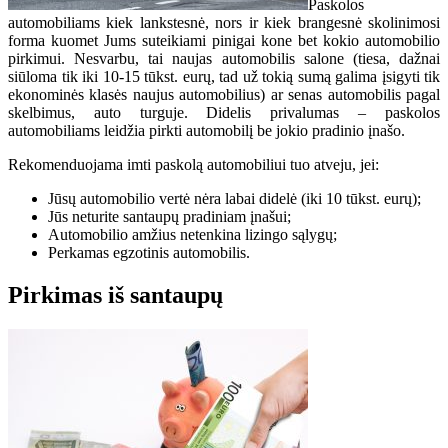
Paskolos
automobiliams kiek lankstesnė, nors ir kiek brangesnė skolinimosi
forma kuomet Jums suteikiami pinigai kone bet kokio automobilio
pirkimui. Nesvarbu, tai naujas automobilis salone (tiesa, dažnai
siūloma tik iki 10-15 tūkst. eurų, tad už tokią sumą galima įsigyti tik
ekonominės klasės naujus automobilius) ar senas automobilis pagal
skelbimus, auto turguje. Didelis privalumas – paskolos
automobiliams leidžia pirkti automobilį be jokio pradinio įnašo.
Rekomenduojama imti paskolą automobiliui tuo atveju, jei:
Jūsų automobilio vertė nėra labai didelė (iki 10 tūkst. eurų);
Jūs neturite santaupų pradiniam įnašui;
Automobilio amžius netenkina lizingo sąlygų;
Perkamas egzotinis automobilis.
Pirkimas iš santaupų