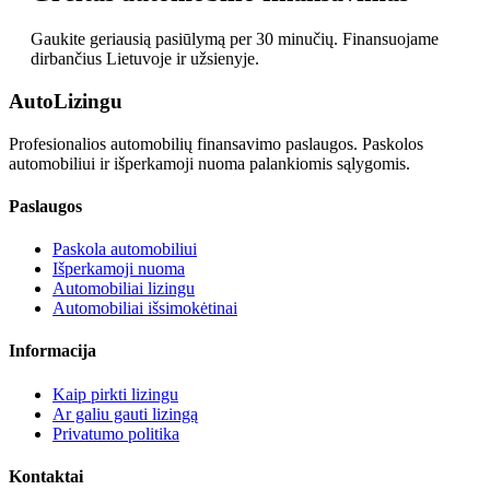
Gaukite geriausią pasiūlymą per 30 minučių. Finansuojame
dirbančius Lietuvoje ir užsienyje.
Auto
Lizingu
Profesionalios automobilių finansavimo paslaugos. Paskolos
automobiliui ir išperkamoji nuoma palankiomis sąlygomis.
Paslaugos
Paskola automobiliui
Išperkamoji nuoma
Automobiliai lizingu
Automobiliai išsimokėtinai
Informacija
Kaip pirkti lizingu
Ar galiu gauti lizingą
Privatumo politika
Kontaktai