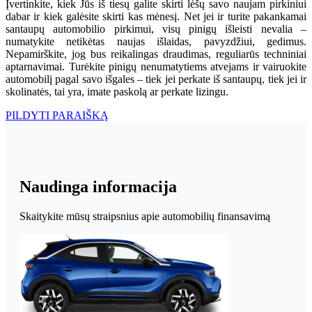
Įvertinkite, kiek Jūs iš tiesų galite skirti lėšų savo naujam pirkiniui
dabar ir kiek galėsite skirti kas mėnesį. Net jei ir turite pakankamai
santaupų automobilio pirkimui, visų pinigų išleisti nevalia –
numatykite netikėtas naujas išlaidas, pavyzdžiui, gedimus.
Nepamirškite, jog bus reikalingas draudimas, reguliarūs techniniai
aptarnavimai. Turėkite pinigų nenumatytiems atvejams ir vairuokite
automobilį pagal savo išgales – tiek jei perkate iš santaupų, tiek jei ir
skolinatės, tai yra, imate paskolą ar perkate lizingu.
PILDYTI PARAIŠKĄ
Naudinga informacija
Skaitykite mūsų straipsnius apie automobilių finansavimą