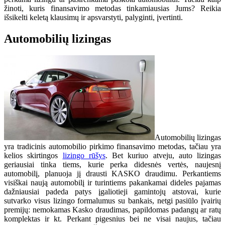
žinoti, kuris finansavimo metodas tinkamiausias Jums? Reikia
išsikelti keletą klausimų ir apsvarstyti, palyginti, įvertinti.
Automobilių lizingas
Automobilių lizingas
yra tradicinis automobilio pirkimo finansavimo metodas, tačiau yra
kelios skirtingos
lizingo rūšys
. Bet kuriuo atveju, auto lizingas
geriausiai tinka tiems, kurie perka didesnės vertės, naujesnį
automobilį, planuoja jį drausti KASKO draudimu. Perkantiems
visiškai naują automobilį ir turintiems pakankamai dideles pajamas
dažniausiai padeda patys įgaliotieji gamintojų atstovai, kurie
sutvarko visus lizingo formalumus su bankais, netgi pasiūlo įvairių
premijų: nemokamas Kasko draudimas, papildomas padangų ar ratų
komplektas ir kt. Perkant pigesnius bei ne visai naujus, tačiau