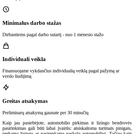
Minimalus darbo stažas
Dirbantiems pagal darbo sutartį - nuo 1 mėnesio stažo
Individuali veikla
Finansuojame vykdančius individualią veiklą pagal pažymą ar
verslo liudijimą
Greitas atsakymas
Preliminarų atsakymą gaunate per 30 minučių
Kaip jau pastebėjote, automobilio pirkimas ir lizingo bendrovės
pasirinkimas gali būti labai įvairūs: atsiskaitoma turimais pinigais,
perkama lizingu ar pasirenkama paskola automobiliui. Tačiau kaip