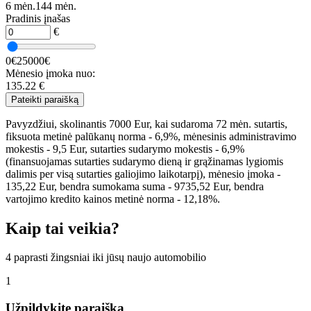
6 mėn.
144 mėn.
Pradinis įnašas
€
0€
25000€
Mėnesio įmoka nuo:
135.22
€
Pateikti paraišką
Pavyzdžiui, skolinantis 7000 Eur, kai sudaroma 72 mėn. sutartis,
fiksuota metinė palūkanų norma - 6,9%, mėnesinis administravimo
mokestis - 9,5 Eur, sutarties sudarymo mokestis - 6,9%
(finansuojamas sutarties sudarymo dieną ir grąžinamas lygiomis
dalimis per visą sutarties galiojimo laikotarpį), mėnesio įmoka -
135,22 Eur, bendra sumokama suma - 9735,52 Eur, bendra
vartojimo kredito kainos metinė norma - 12,18%.
Kaip tai veikia?
4 paprasti žingsniai iki jūsų naujo automobilio
1
Užpildykite paraišką