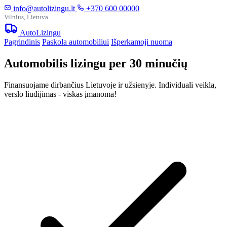
info@autolizingu.lt
+370 600 00000
Vilnius, Lietuva
Auto
Lizingu
Pagrindinis
Paskola automobiliui
Išperkamoji nuoma
Automobilis lizingu per 30 minučių
Finansuojame dirbančius Lietuvoje ir užsienyje. Individuali veikla,
verslo liudijimas - viskas įmanoma!