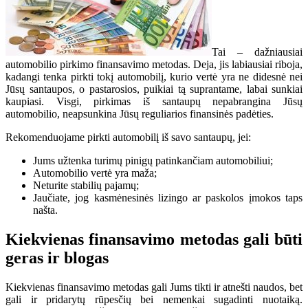
Tai – dažniausiai
automobilio pirkimo finansavimo metodas. Deja, jis labiausiai riboja,
kadangi tenka pirkti tokį automobilį, kurio vertė yra ne didesnė nei
Jūsų santaupos, o pastarosios, puikiai tą suprantame, labai sunkiai
kaupiasi. Visgi, pirkimas iš santaupų nepabrangina Jūsų
automobilio, neapsunkina Jūsų reguliarios finansinės padėties.
Rekomenduojame pirkti automobilį iš savo santaupų, jei:
Jums užtenka turimų pinigų patinkančiam automobiliui;
Automobilio vertė yra maža;
Neturite stabilių pajamų;
Jaučiate, jog kasmėnesinės lizingo ar paskolos įmokos taps
našta.
Kiekvienas finansavimo metodas gali būti
geras ir blogas
Kiekvienas finansavimo metodas gali Jums tikti ir atnešti naudos, bet
gali ir pridarytų rūpesčių bei nemenkai sugadinti nuotaiką.