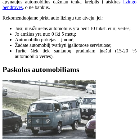
apynaujus automobilius dažniau tenka kreiptis į atskiras
lizingo
bendroves
, o ne bankus.
Rekomenduojame pirkti auto lizingu tuo atveju, jei:
Jūsų nusižiūrėtas automobilis yra bent 10 tūkst. eurų vertės;
Jo amžius yra nuo 0 iki 5 metų;
Automobilio pirkėjas – įmonė;
Žadate automobilį tvarkyti įgaliotuose servisuose;
Turite šiek tiek santaupų pradiniam įnašui (15-20 %
automobilio vertės).
Paskolos automobiliams