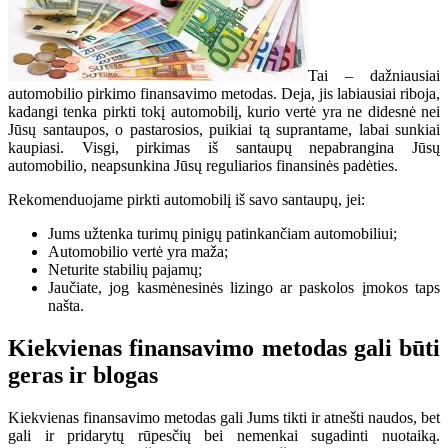
Tai – dažniausiai
automobilio pirkimo finansavimo metodas. Deja, jis labiausiai riboja,
kadangi tenka pirkti tokį automobilį, kurio vertė yra ne didesnė nei
Jūsų santaupos, o pastarosios, puikiai tą suprantame, labai sunkiai
kaupiasi. Visgi, pirkimas iš santaupų nepabrangina Jūsų
automobilio, neapsunkina Jūsų reguliarios finansinės padėties.
Rekomenduojame pirkti automobilį iš savo santaupų, jei:
Jums užtenka turimų pinigų patinkančiam automobiliui;
Automobilio vertė yra maža;
Neturite stabilių pajamų;
Jaučiate, jog kasmėnesinės lizingo ar paskolos įmokos taps
našta.
Kiekvienas finansavimo metodas gali būti
geras ir blogas
Kiekvienas finansavimo metodas gali Jums tikti ir atnešti naudos, bet
gali ir pridarytų rūpesčių bei nemenkai sugadinti nuotaiką.