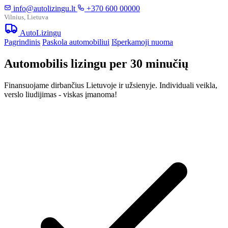
info@autolizingu.lt
+370 600 00000
Vilnius, Lietuva
Auto
Lizingu
Pagrindinis
Paskola automobiliui
Išperkamoji nuoma
Automobilis lizingu per 30 minučių
Finansuojame dirbančius Lietuvoje ir užsienyje. Individuali veikla,
verslo liudijimas - viskas įmanoma!