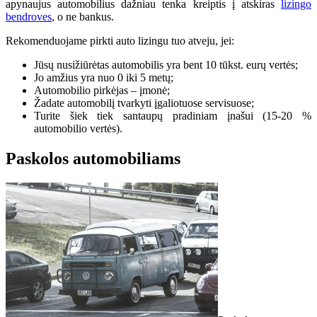
apynaujus automobilius dažniau tenka kreiptis į atskiras
lizingo
bendroves
, o ne bankus.
Rekomenduojame pirkti auto lizingu tuo atveju, jei:
Jūsų nusižiūrėtas automobilis yra bent 10 tūkst. eurų vertės;
Jo amžius yra nuo 0 iki 5 metų;
Automobilio pirkėjas – įmonė;
Žadate automobilį tvarkyti įgaliotuose servisuose;
Turite šiek tiek santaupų pradiniam įnašui (15-20 %
automobilio vertės).
Paskolos automobiliams