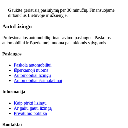
Gaukite geriausią pasiūlymą per 30 minučių. Finansuojame
dirbančius Lietuvoje ir užsienyje.
Auto
Lizingu
Profesionalios automobilių finansavimo paslaugos. Paskolos
automobiliui ir išperkamoji nuoma palankiomis sąlygomis.
Paslaugos
Paskola automobiliui
Išperkamoji nuoma
Automobiliai lizingu
Automobiliai išsimokėtinai
Informacija
Kaip pirkti lizingu
Ar galiu gauti lizingą
Privatumo politika
Kontaktai