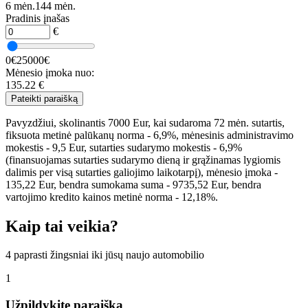
6 mėn.
144 mėn.
Pradinis įnašas
€
0€
25000€
Mėnesio įmoka nuo:
135.22
€
Pateikti paraišką
Pavyzdžiui, skolinantis 7000 Eur, kai sudaroma 72 mėn. sutartis,
fiksuota metinė palūkanų norma - 6,9%, mėnesinis administravimo
mokestis - 9,5 Eur, sutarties sudarymo mokestis - 6,9%
(finansuojamas sutarties sudarymo dieną ir grąžinamas lygiomis
dalimis per visą sutarties galiojimo laikotarpį), mėnesio įmoka -
135,22 Eur, bendra sumokama suma - 9735,52 Eur, bendra
vartojimo kredito kainos metinė norma - 12,18%.
Kaip tai veikia?
4 paprasti žingsniai iki jūsų naujo automobilio
1
Užpildykite paraišką