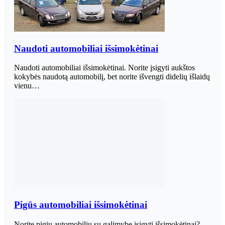
Naudoti automobiliai išsimokėtinai
Naudoti automobiliai išsimokėtinai. Norite įsigyti aukštos
kokybės naudotą automobilį, bet norite išvengti didelių išlaidų
vienu…
Pigūs automobiliai išsimokėtinai
Norite pigių automobilių su galimybe įsigyti išsimokėtinai?