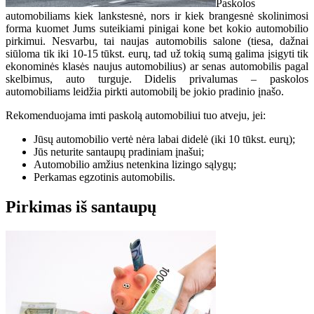
Paskolos
automobiliams kiek lankstesnė, nors ir kiek brangesnė skolinimosi
forma kuomet Jums suteikiami pinigai kone bet kokio automobilio
pirkimui. Nesvarbu, tai naujas automobilis salone (tiesa, dažnai
siūloma tik iki 10-15 tūkst. eurų, tad už tokią sumą galima įsigyti tik
ekonominės klasės naujus automobilius) ar senas automobilis pagal
skelbimus, auto turguje. Didelis privalumas – paskolos
automobiliams leidžia pirkti automobilį be jokio pradinio įnašo.
Rekomenduojama imti paskolą automobiliui tuo atveju, jei:
Jūsų automobilio vertė nėra labai didelė (iki 10 tūkst. eurų);
Jūs neturite santaupų pradiniam įnašui;
Automobilio amžius netenkina lizingo sąlygų;
Perkamas egzotinis automobilis.
Pirkimas iš santaupų