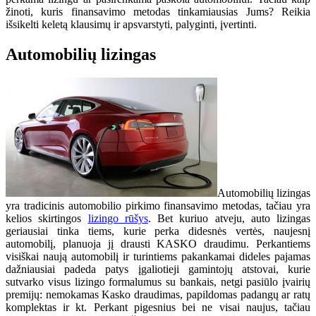
žinoti, kuris finansavimo metodas tinkamiausias Jums? Reikia
išsikelti keletą klausimų ir apsvarstyti, palyginti, įvertinti.
Automobilių lizingas
Automobilių lizingas
yra tradicinis automobilio pirkimo finansavimo metodas, tačiau yra
kelios skirtingos
lizingo rūšys
. Bet kuriuo atveju, auto lizingas
geriausiai tinka tiems, kurie perka didesnės vertės, naujesnį
automobilį, planuoja jį drausti KASKO draudimu. Perkantiems
visiškai naują automobilį ir turintiems pakankamai dideles pajamas
dažniausiai padeda patys įgaliotieji gamintojų atstovai, kurie
sutvarko visus lizingo formalumus su bankais, netgi pasiūlo įvairių
premijų: nemokamas Kasko draudimas, papildomas padangų ar ratų
komplektas ir kt. Perkant pigesnius bei ne visai naujus, tačiau