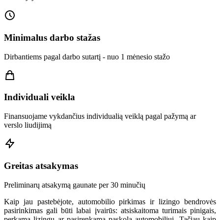
Minimalus darbo stažas
Dirbantiems pagal darbo sutartį - nuo 1 mėnesio stažo
Individuali veikla
Finansuojame vykdančius individualią veiklą pagal pažymą ar
verslo liudijimą
Greitas atsakymas
Preliminarų atsakymą gaunate per 30 minučių
Kaip jau pastebėjote, automobilio pirkimas ir lizingo bendrovės
pasirinkimas gali būti labai įvairūs: atsiskaitoma turimais pinigais,
perkama lizingu ar pasirenkama paskola automobiliui. Tačiau kaip