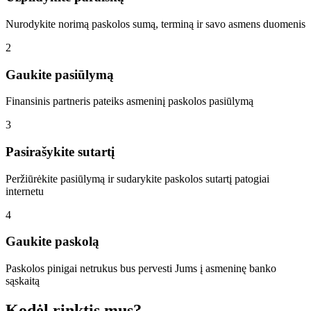
Nurodykite norimą paskolos sumą, terminą ir savo asmens duomenis
2
Gaukite pasiūlymą
Finansinis partneris pateiks asmeninį paskolos pasiūlymą
3
Pasirašykite sutartį
Peržiūrėkite pasiūlymą ir sudarykite paskolos sutartį patogiai
internetu
4
Gaukite paskolą
Paskolos pinigai netrukus bus pervesti Jums į asmeninę banko
sąskaitą
Kodėl rinktis mus?