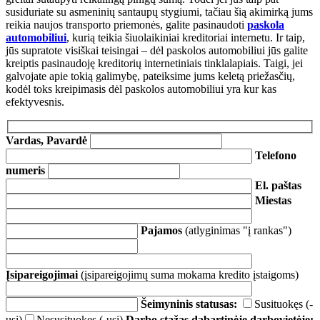
susiduriate su asmeninių santaupų stygiumi, tačiau šią akimirką jums
reikia naujos transporto priemonės, galite pasinaudoti
paskola
automobiliui
, kurią teikia šiuolaikiniai kreditoriai internetu. Ir taip,
jūs supratote visiškai teisingai – dėl paskolos automobiliui jūs galite
kreiptis pasinaudoję kreditorių internetiniais tinklalapiais. Taigi, jei
galvojate apie tokią galimybę, pateiksime jums keletą priežasčių,
kodėl toks kreipimasis dėl paskolos automobiliui yra kur kas
efektyvesnis.
Vardas, Pavardė
Telefono
numeris
El. paštas
Miestas
Pajamos
(atlyginimas "į rankas")
Įsipareigojimai
(įsipareigojimų suma mokama kredito įstaigoms)
Šeimyninis statusas:
Susituokęs (-
usi)
Nesusituokęs (-usi)
Darbo stažas dabartinėje darbovietėje: