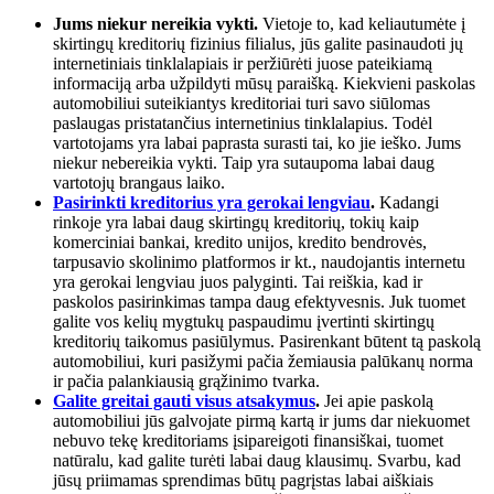
Jums niekur nereikia vykti.
Vietoje to, kad keliautumėte į
skirtingų kreditorių fizinius filialus, jūs galite pasinaudoti jų
internetiniais tinklalapiais ir peržiūrėti juose pateikiamą
informaciją arba užpildyti mūsų paraišką. Kiekvieni paskolas
automobiliui suteikiantys kreditoriai turi savo siūlomas
paslaugas pristatančius internetinius tinklalapius. Todėl
vartotojams yra labai paprasta surasti tai, ko jie ieško. Jums
niekur nebereikia vykti. Taip yra sutaupoma labai daug
vartotojų brangaus laiko.
Pasirinkti kreditorius yra gerokai lengviau
.
Kadangi
rinkoje yra labai daug skirtingų kreditorių, tokių kaip
komerciniai bankai, kredito unijos, kredito bendrovės,
tarpusavio skolinimo platformos ir kt., naudojantis internetu
yra gerokai lengviau juos palyginti. Tai reiškia, kad ir
paskolos pasirinkimas tampa daug efektyvesnis. Juk tuomet
galite vos kelių mygtukų paspaudimu įvertinti skirtingų
kreditorių taikomus pasiūlymus. Pasirenkant būtent tą paskolą
automobiliui, kuri pasižymi pačia žemiausia palūkanų norma
ir pačia palankiausią grąžinimo tvarka.
Galite greitai gauti visus atsakymus
.
Jei apie paskolą
automobiliui jūs galvojate pirmą kartą ir jums dar niekuomet
nebuvo tekę kreditoriams įsipareigoti finansiškai, tuomet
natūralu, kad galite turėti labai daug klausimų. Svarbu, kad
jūsų priimamas sprendimas būtų pagrįstas labai aiškiais