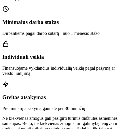
Minimalus darbo stažas
Dirbantiems pagal darbo sutartį - nuo 1 mėnesio stažo
Individuali veikla
Finansuojame vykdančius individualią veiklą pagal pažymą ar
verslo liudijimą
Greitas atsakymas
Preliminarų atsakymą gaunate per 30 minučių
Ne kiekvienas žmogus gali pasigirti turintis didžiules asmenines
santaupas. Be to, ne kiekvienas žmogus turi galimybę lengvai ir
greitai sutaupyti reikalingą pinigų sumą. Todėl jei jūs taip pat