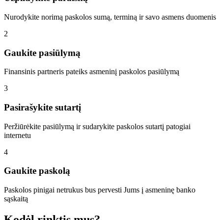
Nurodykite norimą paskolos sumą, terminą ir savo asmens duomenis
2
Gaukite pasiūlymą
Finansinis partneris pateiks asmeninį paskolos pasiūlymą
3
Pasirašykite sutartį
Peržiūrėkite pasiūlymą ir sudarykite paskolos sutartį patogiai
internetu
4
Gaukite paskolą
Paskolos pinigai netrukus bus pervesti Jums į asmeninę banko
sąskaitą
Kodėl rinktis mus?