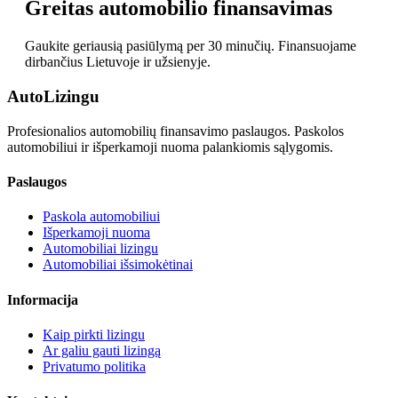
Greitas automobilio finansavimas
Gaukite geriausią pasiūlymą per 30 minučių. Finansuojame
dirbančius Lietuvoje ir užsienyje.
Auto
Lizingu
Profesionalios automobilių finansavimo paslaugos. Paskolos
automobiliui ir išperkamoji nuoma palankiomis sąlygomis.
Paslaugos
Paskola automobiliui
Išperkamoji nuoma
Automobiliai lizingu
Automobiliai išsimokėtinai
Informacija
Kaip pirkti lizingu
Ar galiu gauti lizingą
Privatumo politika