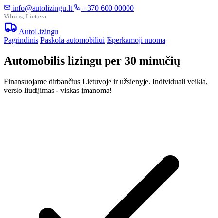
info@autolizingu.lt
+370 600 00000
Vilnius, Lietuva
Auto
Lizingu
Pagrindinis
Paskola automobiliui
Išperkamoji nuoma
Automobilis lizingu per 30 minučių
Finansuojame dirbančius Lietuvoje ir užsienyje. Individuali veikla,
verslo liudijimas - viskas įmanoma!