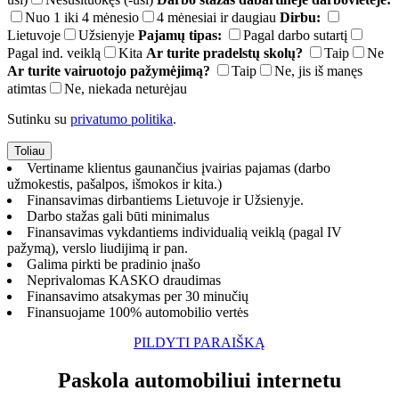
Nuo 1 iki 4 mėnesio
4 mėnesiai ir daugiau
Dirbu:
Lietuvoje
Užsienyje
Pajamų tipas:
Pagal darbo sutartį
Pagal ind. veiklą
Kita
Ar turite pradelstų skolų?
Taip
Ne
Ar turite vairuotojo pažymėjimą?
Taip
Ne, jis iš manęs
atimtas
Ne, niekada neturėjau
Sutinku su
privatumo politika
.
Vertiname klientus gaunančius įvairias pajamas (darbo
užmokestis, pašalpos, išmokos ir kita.)
Finansavimas dirbantiems Lietuvoje ir Užsienyje.
Darbo stažas gali būti minimalus
Finansavimas vykdantiems individualią veiklą (pagal IV
pažymą), verslo liudijimą ir pan.
Galima pirkti be pradinio įnašo
Neprivalomas KASKO draudimas
Finansavimo atsakymas per 30 minučių
Finansuojame 100% automobilio vertės
PILDYTI PARAIŠKĄ
Paskola automobiliui internetu