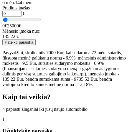
6 mėn.
144 mėn.
Pradinis įnašas
€
0€
25000€
Mėnesio įmoka nuo:
135.22
€
Pateikti paraišką
Pavyzdžiui, skolinantis 7000 Eur, kai sudaroma 72 mėn. sutartis,
fiksuota metinė palūkanų norma - 6,9%, mėnesinis administravimo
mokestis - 9,5 Eur, sutarties sudarymo mokestis - 6,9%
(finansuojamas sutarties sudarymo dieną ir grąžinamas lygiomis
dalimis per visą sutarties galiojimo laikotarpį), mėnesio įmoka -
135,22 Eur, bendra sumokama suma - 9735,52 Eur, bendra
vartojimo kredito kainos metinė norma - 12,18%.
Kaip tai veikia?
4 paprasti žingsniai iki jūsų naujo automobilio
1
Užpildykite paraišką