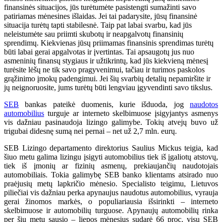
finansinės situacijos, jūs turėtumėte pasistengti sumažinti savo
patiriamas mėnesines išlaidas. Jei tai padarysite, jūsų finansinė
situacija turėtų tapti stabilesnė. Taip pat labai svarbu, kad jūs
neleistumėte sau priimti skubotų ir neapgalvotų finansinių
sprendimų. Kiekvienas jūsų priimamas finansinis sprendimas turėtų
būti labai gerai apgalvotas ir įvertintas. Tai apsaugotų jus nuo
asmeninių finansų stygiaus ir užtikrintų, kad jūs kiekvieną mėnesį
turėsite lėšų ne tik savo pragyvenimui, tačiau ir turimos paskolos
grąžinimo įmokų padengimui. Jei šių svarbių detalių nepamiršite ir
jų neignoruosite, jums turėtų būti lengviau įgyvendinti savo tikslus.
SEB
bankas pateikė duomenis, kurie išduoda, jog
naudotos
automobilius
turguje ar interneto skelbimuose įsigyjantys asmenys
vis dažniau pasinaudoja lizingo galimybe. Tokių atvejų buvo už
trigubai didesnę sumą nei pernai – net už 2,7 mln. eurų.
SEB Lizingo departamento direktorius Saulius Mickus teigia, kad
šiuo metu galima lizingu įsigyti automobilius tiek iš įgaliotų atstovų,
tiek iš įmonių ar fizinių asmenų, prekiaujančių naudotojais
automobiliais. Tokia galimybę SEB banko klientams atsirado nuo
praėjusių metų lapkričio mėnesio. Specialisto teigimu, Lietuvos
piliečiai vis dažniau perka apynaujus naudotus automobilius, vyrauja
gerai žinomos markės, o populiariausia išsirinkti – interneto
skelbimuose ir automobilių turguose. Apynaujų automobilių rinka
per šių metų sausio – liepos mėnesius sudarė 66 proc. visų SEB