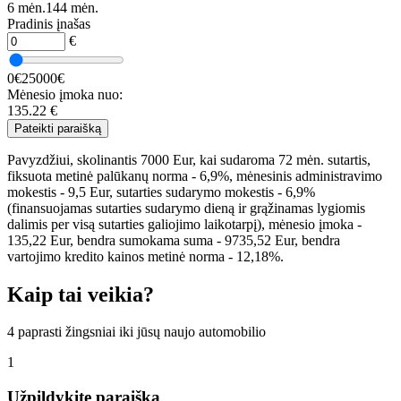
6 mėn.
144 mėn.
Pradinis įnašas
€
0€
25000€
Mėnesio įmoka nuo:
135.22
€
Pateikti paraišką
Pavyzdžiui, skolinantis 7000 Eur, kai sudaroma 72 mėn. sutartis,
fiksuota metinė palūkanų norma - 6,9%, mėnesinis administravimo
mokestis - 9,5 Eur, sutarties sudarymo mokestis - 6,9%
(finansuojamas sutarties sudarymo dieną ir grąžinamas lygiomis
dalimis per visą sutarties galiojimo laikotarpį), mėnesio įmoka -
135,22 Eur, bendra sumokama suma - 9735,52 Eur, bendra
vartojimo kredito kainos metinė norma - 12,18%.
Kaip tai veikia?
4 paprasti žingsniai iki jūsų naujo automobilio
1
Užpildykite paraišką