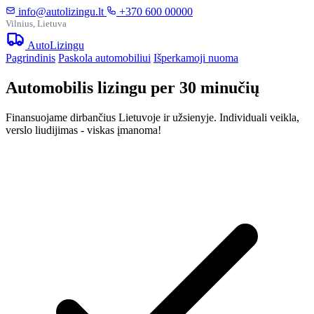
info@autolizingu.lt
+370 600 00000
Vilnius, Lietuva
Auto
Lizingu
Pagrindinis
Paskola automobiliui
Išperkamoji nuoma
Automobilis lizingu per 30 minučių
Finansuojame dirbančius Lietuvoje ir užsienyje. Individuali veikla,
verslo liudijimas - viskas įmanoma!