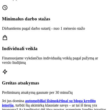
Minimalus darbo stažas
Dirbantiems pagal darbo sutartį - nuo 1 mėnesio stažo
Individuali veikla
Finansuojame vykdančius individualią veiklą pagal pažymą ar
verslo liudijimą
Greitas atsakymas
Preliminarų atsakymą gaunate per 30 minučių
Jei jus domina
automobiliai išsimokėtinai su bloga kredito
istorija
, turbūt šią akimirką klausiate savęs – ar tai iš tiesų yra
įmanoma? Ar kreditoriai dėl jūsų prastos asmeninės kredito istorijos