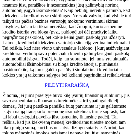
neatmes jūsų paraiškos ir nesumenkins jūsų galimybių norimą
automobilį įsigyti išsimokėtinai? Kaip bebūtų, nereikia pamiršti, kad
kiekvienas kreditorius yra skirtingas. Nors akivaizdu, kad visi jie turi
taikyti tas pačias bazines vartotojų mokumo vertinimui skirtas
taisykles, tačiau tai tikrai nereiškia, kad žmogui, kurio asmeninė
kredito istorija yra bloga (pvz., pablogėjusi dėl praeityje laiku
negrąžintos paskolos), bet kokie keliai gauti paskolą yra uždaryti.
Laimei, kreditoriai kiekvieno vartotojo situaciją vertina individualiai.
Tai reiškia, kad nėra vieno universalaus šablono, į kurį atsižvelgiant
kreditoriai vertintų savo potencialių klientų galimybes gauti paskolą
automobiliui įsigyti. Todėl, kaip jau supratote, jei jums yra aktualūs
automobiliai išsimokėtinai su bloga kredito istorija, pirmiausia
pasidomėkite, ką jums galėtų pasiūlyti šiuolaikiniai kreditoriai ir
kokios yra jų taikomos sąlygos bei keliami pagrindiniai reikalavimai.
PILDYTI PARAIŠKĄ
Žinoma, jei jums praeityje buvo kilę įvairių finansinių sunkumų, jūs
savo asmeniniams finansams turėtumėte skirti ypatingai didelį
dėmesį. Jei jūsų pateikta paraiška būtų patvirtinta ir jūs galėtumėte
įsigyti naują transporto priemonę išsimokėtinai, turite suprasti, kad
tai labai tiesiogiai paveiks jūsų asmeninę finansinę padėtį. Tai
reiškia, kad jūs kiekvieną mėnesį kreditoriams turėsite mokėti tam
tikrą pinigų sumą, kuri bus nustatyta lizingo sutartyje. Norint, kad
tokios mėnesinės įmokos neigiamai nepaveiktų jūsų asmeninės