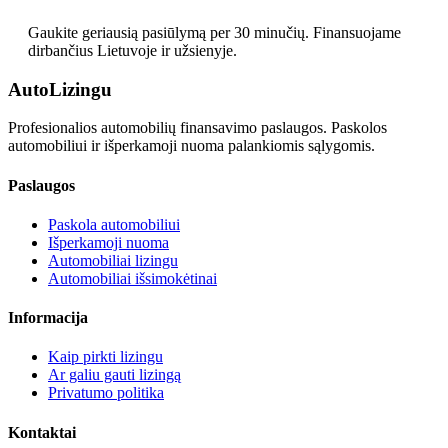
Gaukite geriausią pasiūlymą per 30 minučių. Finansuojame
dirbančius Lietuvoje ir užsienyje.
Auto
Lizingu
Profesionalios automobilių finansavimo paslaugos. Paskolos
automobiliui ir išperkamoji nuoma palankiomis sąlygomis.
Paslaugos
Paskola automobiliui
Išperkamoji nuoma
Automobiliai lizingu
Automobiliai išsimokėtinai
Informacija
Kaip pirkti lizingu
Ar galiu gauti lizingą
Privatumo politika
Kontaktai