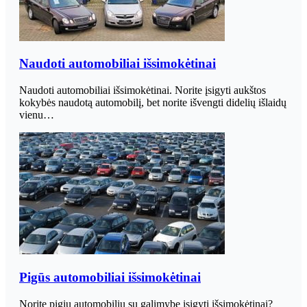
Naudoti automobiliai išsimokėtinai
Naudoti automobiliai išsimokėtinai. Norite įsigyti aukštos
kokybės naudotą automobilį, bet norite išvengti didelių išlaidų
vienu…
Pigūs automobiliai išsimokėtinai
Norite pigių automobilių su galimybe įsigyti išsimokėtinai?