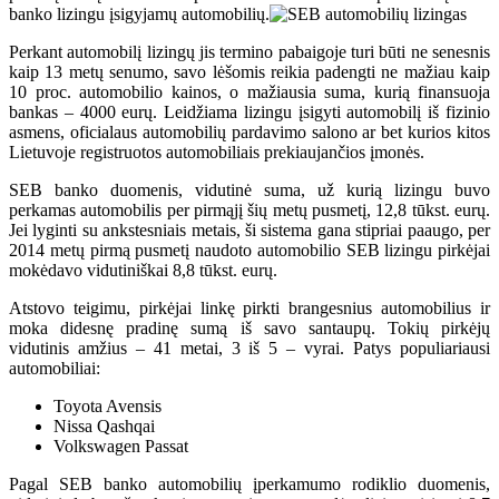
banko lizingu įsigyjamų automobilių.
Perkant automobilį lizingų jis termino pabaigoje turi būti ne senesnis
kaip 13 metų senumo, savo lėšomis reikia padengti ne mažiau kaip
10 proc. automobilio kainos, o mažiausia suma, kurią finansuoja
bankas – 4000 eurų. Leidžiama lizingu įsigyti automobilį iš fizinio
asmens, oficialaus automobilių pardavimo salono ar bet kurios kitos
Lietuvoje registruotos automobiliais prekiaujančios įmonės.
SEB banko duomenis, vidutinė suma, už kurią lizingu buvo
perkamas automobilis per pirmąjį šių metų pusmetį, 12,8 tūkst. eurų.
Jei lyginti su ankstesniais metais, ši sistema gana stipriai paaugo, per
2014 metų pirmą pusmetį naudoto automobilio SEB lizingu pirkėjai
mokėdavo vidutiniškai 8,8 tūkst. eurų.
Atstovo teigimu, pirkėjai linkę pirkti brangesnius automobilius ir
moka didesnę pradinę sumą iš savo santaupų. Tokių pirkėjų
vidutinis amžius – 41 metai, 3 iš 5 – vyrai. Patys populiariausi
automobiliai:
Toyota Avensis
Nissa Qashqai
Volkswagen Passat
Pagal SEB banko automobilių įperkamumo rodiklio duomenis,