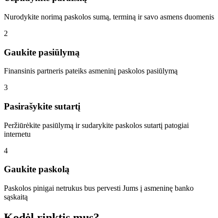
Nurodykite norimą paskolos sumą, terminą ir savo asmens duomenis
2
Gaukite pasiūlymą
Finansinis partneris pateiks asmeninį paskolos pasiūlymą
3
Pasirašykite sutartį
Peržiūrėkite pasiūlymą ir sudarykite paskolos sutartį patogiai
internetu
4
Gaukite paskolą
Paskolos pinigai netrukus bus pervesti Jums į asmeninę banko
sąskaitą
Kodėl rinktis mus?