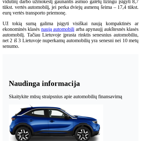
vidutinį darbo užmokestį gaunantis asmuo galėtų lizingu įsigyti 8,7
tūkst. vertės automobilį, jei perka dviejų asmenų šeima – 17,4 tūkst.
eurų vertės transporto priemonę.
Už tokią sumą galima įsigyti visiškai naują kompaktinės ar
ekonominės klasės
naują automobilį
arba apynaujį aukštesnės klasės
automobilį. Tačiau Lietuvoje įprasta rinktis senesnius automobiliu,
net 2 iš 3 Lietuvoje nuperkamų automobilių yra senesni nei 10 metų
senumo.
Naudinga informacija
Skaitykite mūsų straipsnius apie automobilių finansavimą