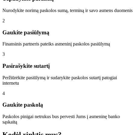
Nurodykite norimą paskolos sumą, terminą ir savo asmens duomenis
2
Gaukite pasiūlymą
Finansinis partneris pateiks asmeninį paskolos pasiūlymą
3
Pasirašykite sutartį
Peržiūrėkite pasiūlymą ir sudarykite paskolos sutartį patogiai
internetu
4
Gaukite paskolą
Paskolos pinigai netrukus bus pervesti Jums į asmeninę banko
sąskaitą
Kodėl rinktis mus?