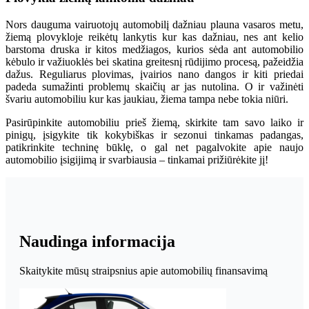
Nors dauguma vairuotojų automobilį dažniau plauna vasaros metu,
žiemą plovykloje reikėtų lankytis kur kas dažniau, nes ant kelio
barstoma druska ir kitos medžiagos, kurios sėda ant automobilio
kėbulo ir važiuoklės bei skatina greitesnį rūdijimo procesą, pažeidžia
dažus. Reguliarus plovimas, įvairios nano dangos ir kiti priedai
padeda sumažinti problemų skaičių ar jas nutolina. O ir važinėti
švariu automobiliu kur kas jaukiau, žiema tampa nebe tokia niūri.
Pasirūpinkite automobiliu prieš žiemą, skirkite tam savo laiko ir
pinigų, įsigykite tik kokybiškas ir sezonui tinkamas padangas,
patikrinkite techninę būklę, o gal net pagalvokite apie naujo
automobilio įsigijimą ir svarbiausia – tinkamai prižiūrėkite jį!
Naudinga informacija
Skaitykite mūsų straipsnius apie automobilių finansavimą