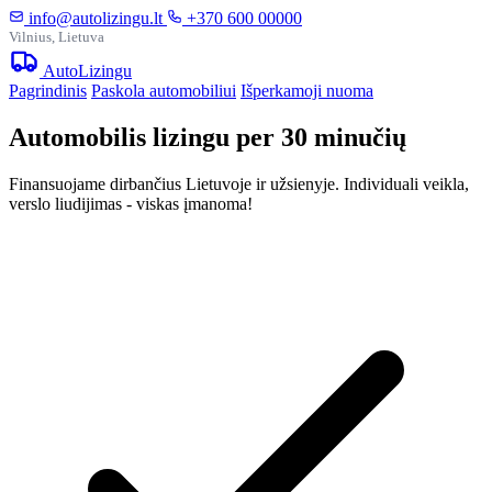
info@autolizingu.lt
+370 600 00000
Vilnius, Lietuva
Auto
Lizingu
Pagrindinis
Paskola automobiliui
Išperkamoji nuoma
Automobilis lizingu per 30 minučių
Finansuojame dirbančius Lietuvoje ir užsienyje. Individuali veikla,
verslo liudijimas - viskas įmanoma!