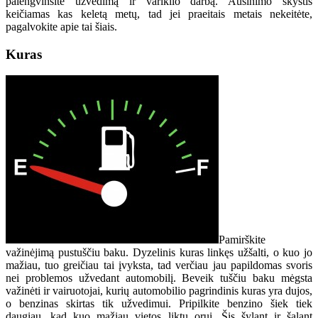
palengvinsite užvedimą ir variklio darbą. Aušinimo skystis
keičiamas kas keletą metų, tad jei praeitais metais nekeitėte,
pagalvokite apie tai šiais.
Kuras
Pamirškite
važinėjimą pustuščiu baku. Dyzelinis kuras linkęs užšalti, o kuo jo
mažiau, tuo greičiau tai įvyksta, tad verčiau jau papildomas svoris
nei problemos užvedant automobilį. Beveik tuščiu baku mėgsta
važinėti ir vairuotojai, kurių automobilio pagrindinis kuras yra dujos,
o benzinas skirtas tik užvedimui. Pripilkite benzino šiek tiek
daugiau, kad kuo mažiau vietos liktų orui. Šis šylant ir šąlant