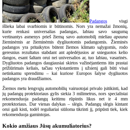
Padangos
visgi
išlieka labai svarbiomis ir būtinomis. Nors yra nemažai žmonių,
kurie renkasi universalias padangas, labiau savo saugumą
vertinantys asmenys prieš žiemą savo automobilį mieliau
apauna
žieminėmis ar žieminėmis dygliuotomis padangomis. Žieminės
padangos yra pritaikytos būtent žiemos klimato sąlygomis, rodo
geresnius rezultatus stabdant ant apledėjusios ar snieguotos kelio
dangos, esant šaltam orui nei universalios ar, tuo labiau, vasarinės.
Dygliuotos padangos daugiausiai skirtos važinėjantiems itin prastai
prižiūrimais keliais, tačiau vykstantiems į užsienį gali būti visai
netinkamu sprendimu – kai kuriose Europos šalyse dygliuotos
padangos yra draudžiamos.
Žiemos metu lengvųjų automobilių vairuotojai privalo įsitikinti, kad
jų padangų protektoriaus gylis siekia 3 milimetrus, nors specialistai
rekomenduoja padangų keitimu rūpintis likus net ir 4 mm
protektoriaus. Dar vienas dalykas – slėgis. Padangų slėgis kintant
orui gali kisti, todėl reguliariai siūloma tikrinti jį, pripūsti tiek, kiek
rekomenduoja gamintojas.
Kokio amžiaus Jūsų akumuliatorius?