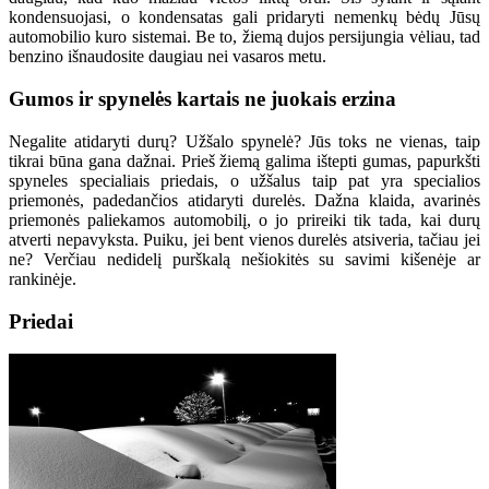
kondensuojasi, o kondensatas gali pridaryti nemenkų bėdų Jūsų
automobilio kuro sistemai. Be to, žiemą dujos persijungia vėliau, tad
benzino išnaudosite daugiau nei vasaros metu.
Gumos ir spynelės kartais ne juokais erzina
Negalite atidaryti durų? Užšalo spynelė? Jūs toks ne vienas, taip
tikrai būna gana dažnai. Prieš žiemą galima ištepti gumas, papurkšti
spyneles specialiais priedais, o užšalus taip pat yra specialios
priemonės, padedančios atidaryti durelės. Dažna klaida, avarinės
priemonės paliekamos automobilį, o jo prireiki tik tada, kai durų
atverti nepavyksta. Puiku, jei bent vienos durelės atsiveria, tačiau jei
ne? Verčiau nedidelį purškalą nešiokitės su savimi kišenėje ar
rankinėje.
Priedai