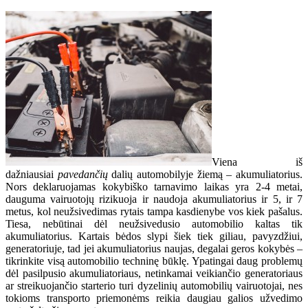
Viena iš
dažniausiai
pavedančių
dalių automobilyje žiemą – akumuliatorius.
Nors deklaruojamas kokybiško tarnavimo laikas yra 2-4 metai,
dauguma vairuotojų rizikuoja ir naudoja akumuliatorius ir 5, ir 7
metus, kol neužsivedimas rytais tampa kasdienybe vos kiek pašalus.
Tiesa, nebūtinai dėl neužsivedusio automobilio kaltas tik
akumuliatorius. Kartais bėdos slypi šiek tiek giliau, pavyzdžiui,
generatoriuje, tad jei akumuliatorius naujas, degalai geros kokybės –
tikrinkite visą automobilio techninę būklę. Ypatingai daug problemų
dėl pasilpusio akumuliatoriaus, netinkamai veikiančio generatoriaus
ar streikuojančio starterio turi dyzelinių automobilių vairuotojai, nes
tokioms transporto priemonėms reikia daugiau galios užvedimo