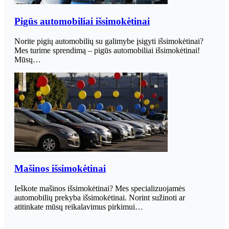
Pigūs automobiliai išsimokėtinai
Norite pigių automobilių su galimybe įsigyti išsimokėtinai?
Mes turime sprendimą – pigūs automobiliai išsimokėtinai!
Mūsų…
Mašinos išsimokėtinai
Ieškote mašinos išsimokėtinai? Mes specializuojamės
automobilių prekyba išsimokėtinai. Norint sužinoti ar
atitinkate mūsų reikalavimus pirkimui…