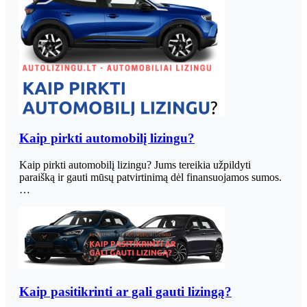
Kaip pirkti automobilį lizingu?
Kaip pirkti automobilį lizingu? Jums tereikia užpildyti
paraišką ir gauti mūsų patvirtinimą dėl finansuojamos sumos.
…
Kaip pasitikrinti ar gali gauti lizingą?