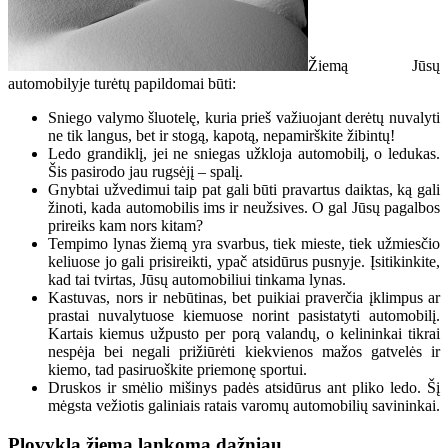
Žiemą Jūsų
automobilyje turėtų papildomai būti:
Sniego valymo šluotelę, kuria prieš važiuojant derėtų nuvalyti
ne tik langus, bet ir stogą, kapotą, nepamirškite žibintų!
Ledo grandiklį, jei ne sniegas užkloja automobilį, o ledukas.
Šis pasirodo jau rugsėjį – spalį.
Gnybtai užvedimui taip pat gali būti pravartus daiktas, ką gali
žinoti, kada automobilis ims ir neužsives. O gal Jūsų pagalbos
prireiks kam nors kitam?
Tempimo lynas žiemą yra svarbus, tiek mieste, tiek užmiesčio
keliuose jo gali prisireikti, ypač atsidūrus pusnyje. Įsitikinkite,
kad tai tvirtas, Jūsų automobiliui tinkama lynas.
Kastuvas, nors ir nebūtinas, bet puikiai praverčia įklimpus ar
prastai nuvalytuose kiemuose norint pasistatyti automobilį.
Kartais kiemus užpusto per porą valandų, o kelininkai tikrai
nespėja bei negali prižiūrėti kiekvienos mažos gatvelės ir
kiemo, tad pasiruoškite priemonę sportui.
Druskos ir smėlio mišinys padės atsidūrus ant pliko ledo. Šį
mėgsta vežiotis galiniais ratais varomų automobilių savininkai.
Plovykla žiemą lankoma dažniau