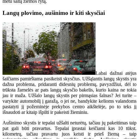
metu šaltą žiemos rytą.
Langų plovimo, aušinimo ir kiti skysčiai
Labai dažnai atėjus
šalčiams pamirštama pasikeisti skysčius. Užšąlantis langų skystis yra
dažna problema, pridaranti didesnių problemų, pavyzdžiui, dėl to
trūksta žarnelės ar pats langų skysčio bakelis, kurio kaina ne tokia
jau ir maža. Užšalo langų skystis per pirmąsias šalnas? Jei turite –
varykite automobilį į garažą, o jei ne, bandykite kelioms valandoms
pastatyti jį požeminėje prekybos centro aikštelėje, po to teks jį
išnaudoti ar kitaip išpilti ir pakeisti žieminiu.
Aušinimo skystis ir tepalai užšalti neturėtų, tačiau jų pakeitimas taip
pat gali būti pravartus. Tepalai įprastai keičiami kas 10 tūkst.
kilometrų, tačiau pravartu juos keisti ir prieš žiemą – taip