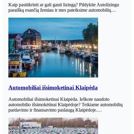
Kaip pasitikrinti ar gali gauti lizingą? Pildykite Autolizingu
paraišką esančią žemiau ir mes pateiksime automobilių…
Automobiliai išsimoketinai Klaipėda
Automobiliai išsimoketinai Klaipėda. Ieškote naudoto
automobilio išsimokėtinai Klaipėdoje? Teikiame automobilių
pardavimo ir finansavimo paslaugą Klaipėdoje.…