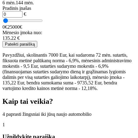
6 mėn.
144 mėn.
Pradinis įnašas
€
0€
25000€
Mėnesio įmoka nuo:
135.22
€
Pateikti paraišką
Pavyzdžiui, skolinantis 7000 Eur, kai sudaroma 72 mėn. sutartis,
fiksuota metinė palūkanų norma - 6,9%, mėnesinis administravimo
mokestis - 9,5 Eur, sutarties sudarymo mokestis - 6,9%
(finansuojamas sutarties sudarymo dieną ir grąžinamas lygiomis
dalimis per visą sutarties galiojimo laikotarpį), mėnesio įmoka -
135,22 Eur, bendra sumokama suma - 9735,52 Eur, bendra
vartojimo kredito kainos metinė norma - 12,18%.
Kaip tai veikia?
4 paprasti žingsniai iki jūsų naujo automobilio
1
Užpildykite paraišką