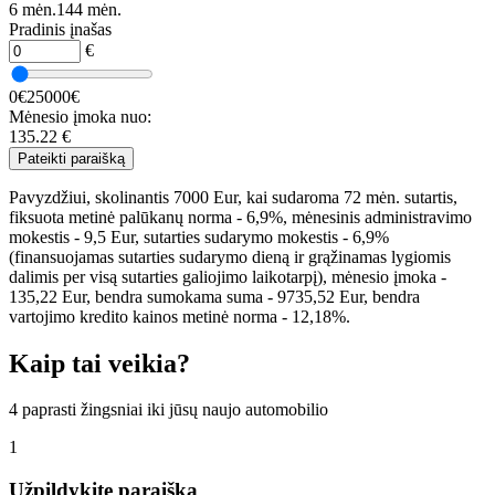
6 mėn.
144 mėn.
Pradinis įnašas
€
0€
25000€
Mėnesio įmoka nuo:
135.22
€
Pateikti paraišką
Pavyzdžiui, skolinantis 7000 Eur, kai sudaroma 72 mėn. sutartis,
fiksuota metinė palūkanų norma - 6,9%, mėnesinis administravimo
mokestis - 9,5 Eur, sutarties sudarymo mokestis - 6,9%
(finansuojamas sutarties sudarymo dieną ir grąžinamas lygiomis
dalimis per visą sutarties galiojimo laikotarpį), mėnesio įmoka -
135,22 Eur, bendra sumokama suma - 9735,52 Eur, bendra
vartojimo kredito kainos metinė norma - 12,18%.
Kaip tai veikia?
4 paprasti žingsniai iki jūsų naujo automobilio
1
Užpildykite paraišką