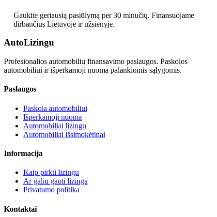
Gaukite geriausią pasiūlymą per 30 minučių. Finansuojame
dirbančius Lietuvoje ir užsienyje.
Auto
Lizingu
Profesionalios automobilių finansavimo paslaugos. Paskolos
automobiliui ir išperkamoji nuoma palankiomis sąlygomis.
Paslaugos
Paskola automobiliui
Išperkamoji nuoma
Automobiliai lizingu
Automobiliai išsimokėtinai
Informacija
Kaip pirkti lizingu
Ar galiu gauti lizingą
Privatumo politika
Kontaktai