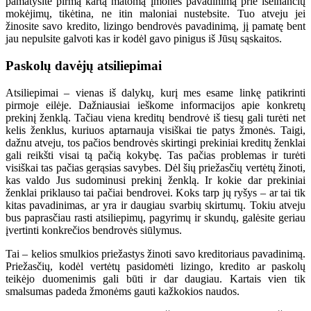
pamatysite pirmą kartą matomą įmonės pavadinimą prie išeinančių
mokėjimų, tikėtina, ne itin maloniai nustebsite. Tuo atveju jei
žinosite savo kredito, lizingo bendrovės pavadinimą, jį pamatę bent
jau nepulsite galvoti kas ir kodėl gavo pinigus iš Jūsų sąskaitos.
Paskolų davėjų atsiliepimai
Atsiliepimai – vienas iš dalykų, kurį mes esame linkę patikrinti
pirmoje eilėje. Dažniausiai ieškome informacijos apie konkretų
prekinį ženklą. Tačiau viena kreditų bendrovė iš tiesų gali turėti net
kelis ženklus, kuriuos aptarnauja visiškai tie patys žmonės. Taigi,
dažnu atveju, tos pačios bendrovės skirtingi prekiniai kreditų ženklai
gali reikšti visai tą pačią kokybę. Tas pačias problemas ir turėti
visiškai tas pačias gerąsias savybes. Dėl šių priežasčių vertėtų žinoti,
kas valdo Jus sudominusi prekinį ženklą. Ir kokie dar prekiniai
ženklai priklauso tai pačiai bendrovei. Koks tarp jų ryšys – ar tai tik
kitas pavadinimas, ar yra ir daugiau svarbių skirtumų. Tokiu atveju
bus paprasčiau rasti atsiliepimų, pagyrimų ir skundų, galėsite geriau
įvertinti konkrečios bendrovės siūlymus.
Tai – kelios smulkios priežastys žinoti savo kreditoriaus pavadinimą.
Priežasčių, kodėl vertėtų pasidomėti lizingo, kredito ar paskolų
teikėjo duomenimis gali būti ir dar daugiau. Kartais vien tik
smalsumas padeda žmonėms gauti kažkokios naudos.