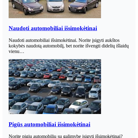
Naudoti automobiliai išsimokėtinai
Naudoti automobiliai išsimokėtinai. Norite įsigyti aukštos
kokybės naudotą automobilį, bet norite išvengti didelių išlaidų
vienu…
Pigūs automobiliai išsimokėtinai
Norite pigių automobilių su galimybe įsigyti išsimokėtinai?