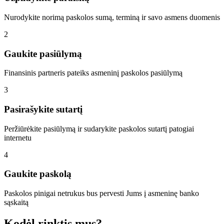
Nurodykite norimą paskolos sumą, terminą ir savo asmens duomenis
2
Gaukite pasiūlymą
Finansinis partneris pateiks asmeninį paskolos pasiūlymą
3
Pasirašykite sutartį
Peržiūrėkite pasiūlymą ir sudarykite paskolos sutartį patogiai
internetu
4
Gaukite paskolą
Paskolos pinigai netrukus bus pervesti Jums į asmeninę banko
sąskaitą
Kodėl rinktis mus?