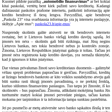
Kuomet pildote paraišką „
automobilio finansavimas”
ar bet kokiai
kitai paskolai, vertėtų bent kiek pažinti savo kreditorių. Kadangi
dažniausiai paskolos prašome internetu, patikrinti informaciją apie
kredito bendrovę iš tiesų lengva. Pavyzdžiui, apie bendrovę
„Paskola 23“ visa svarbiausia informacija yra jų interneto puslapyje,
skiltyje „Apie mus“:
paskola23.lt/apie-mus/
Nusprendę skolintis galite atsiverti ne tik bendrovės interneto
svetainę, bet ir Lietuvos banko viešąjį kredito davėjų sąrašą. Jei
įmonės ten nėra – skolintis gali būti rizikinga, mat Jūsų negins
Lietuvos bankas, nes tokia bendrovė nebus jo kontrolės zonoje.
Žinoma, Lietuvos Respublikos įstatymai galioja ir toliau. Tačiau jei
įmonė nėra registruota kaip kredito davėjas, yra nemaža tikimybė,
kad ji ignoruos ir kitus įstatymus.
Dar vienas privalumas žinoti savo kreditoriaus duomenis – galimybė
vėliau spręsti problemas paprasčiau ir greičiau. Pavyzdžiui, kreditų
ar lizingo bendrovės bankroto ar kito veiklos sustabdymo atveju gali
būti sunku rasti tikrąjį įmonės pavadinimą, o ne prekinį ženklą,
kuriuo siūlomos finansavimo paslaugos. Tuo tarpu jei žinosite, iš ko
skolinotės – bus paprasčiau. Žinoma, atlikdami mokėjimą banku Jūs
turėtumėte matyti kokiai įmonei pervedate pinigus, tačiau kartais
mokama per tarpininkus ir ta informacija tampa sunkiau pastebima.
Jei po pusmečio ar metų atsiversite savo banko sąskaitos išrašą ir ten