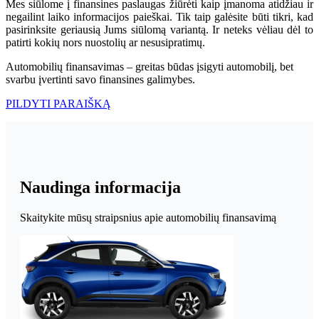
Mes siūlome į finansines paslaugas žiūrėti kaip įmanoma atidžiau ir
negailint laiko informacijos paieškai. Tik taip galėsite būti tikri, kad
pasirinksite geriausią Jums siūlomą variantą. Ir neteks vėliau dėl to
patirti kokių nors nuostolių ar nesusipratimų.
Automobilių finansavimas – greitas būdas įsigyti automobilį, bet
svarbu įvertinti savo finansines galimybes.
PILDYTI PARAIŠKĄ
Naudinga informacija
Skaitykite mūsų straipsnius apie automobilių finansavimą