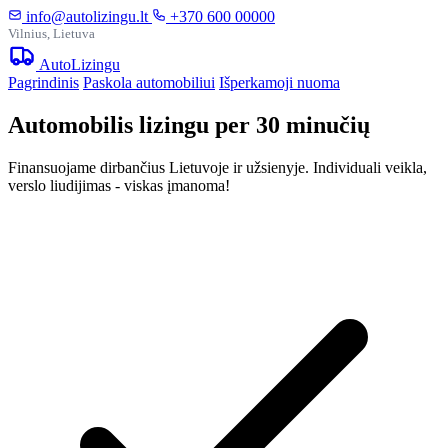
info@autolizingu.lt
+370 600 00000
Vilnius, Lietuva
Auto
Lizingu
Pagrindinis
Paskola automobiliui
Išperkamoji nuoma
Automobilis lizingu per 30 minučių
Finansuojame dirbančius Lietuvoje ir užsienyje. Individuali veikla,
verslo liudijimas - viskas įmanoma!