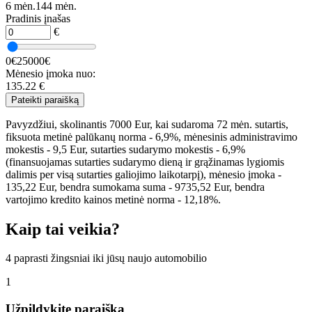
6 mėn.
144 mėn.
Pradinis įnašas
€
0€
25000€
Mėnesio įmoka nuo:
135.22
€
Pateikti paraišką
Pavyzdžiui, skolinantis 7000 Eur, kai sudaroma 72 mėn. sutartis,
fiksuota metinė palūkanų norma - 6,9%, mėnesinis administravimo
mokestis - 9,5 Eur, sutarties sudarymo mokestis - 6,9%
(finansuojamas sutarties sudarymo dieną ir grąžinamas lygiomis
dalimis per visą sutarties galiojimo laikotarpį), mėnesio įmoka -
135,22 Eur, bendra sumokama suma - 9735,52 Eur, bendra
vartojimo kredito kainos metinė norma - 12,18%.
Kaip tai veikia?
4 paprasti žingsniai iki jūsų naujo automobilio
1
Užpildykite paraišką