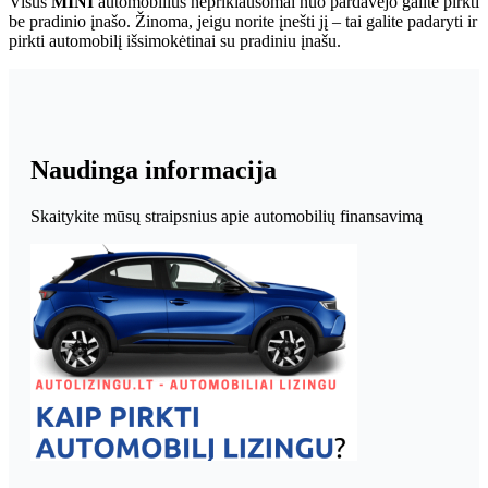
Visus
MINI
automobilius nepriklausomai nuo pardavėjo galite pirkti
be pradinio įnašo. Žinoma, jeigu norite įnešti jį – tai galite padaryti ir
pirkti automobilį išsimokėtinai su pradiniu įnašu.
Naudinga informacija
Skaitykite mūsų straipsnius apie automobilių finansavimą