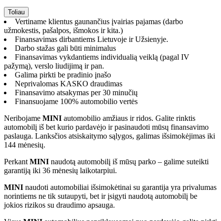
Vertiname klientus gaunančius įvairias pajamas (darbo
užmokestis, pašalpos, išmokos ir kita.)
Finansavimas dirbantiems Lietuvoje ir Užsienyje.
Darbo stažas gali būti minimalus
Finansavimas vykdantiems individualią veiklą (pagal IV
pažymą), verslo liudijimą ir pan.
Galima pirkti be pradinio įnašo
Neprivalomas KASKO draudimas
Finansavimo atsakymas per 30 minučių
Finansuojame 100% automobilio vertės
Neribojame
MINI
automobilio amžiaus ir ridos. Galite rinktis
automobilį iš bet kurio pardavėjo ir pasinaudoti mūsų finansavimo
paslauga. Lanksčios atsiskaitymo sąlygos, galimas išsimokėjimas iki
144 mėnesių.
Perkant
MINI
naudotą automobilį iš mūsų parko – galime suteikti
garantiją iki 36 mėnesių laikotarpiui.
MINI
naudoti automobiliai išsimokėtinai su garantija yra privalumas
norintiems ne tik sutaupyti, bet ir įsigyti naudotą automobilį be
jokios rizikos su draudimo apsauga.