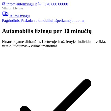
info@autolizingu.lt
+370 600 00000
Vilnius, Lietuva
Auto
Lizingu
Pagrindinis
Paskola automobiliui
Išperkamoji nuoma
Automobilis lizingu per 30 minučių
Finansuojame dirbančius Lietuvoje ir užsienyje. Individuali veikla,
verslo liudijimas - viskas įmanoma!