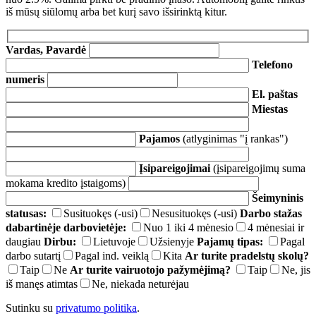
iš mūsų siūlomų arba bet kurį savo išsirinktą kitur.
Vardas, Pavardė
Telefono
numeris
El. paštas
Miestas
Pajamos
(atlyginimas "į rankas")
Įsipareigojimai
(įsipareigojimų suma
mokama kredito įstaigoms)
Šeimyninis
statusas:
Susituokęs (-usi)
Nesusituokęs (-usi)
Darbo stažas
dabartinėje darbovietėje:
Nuo 1 iki 4 mėnesio
4 mėnesiai ir
daugiau
Dirbu:
Lietuvoje
Užsienyje
Pajamų tipas:
Pagal
darbo sutartį
Pagal ind. veiklą
Kita
Ar turite pradelstų skolų?
Taip
Ne
Ar turite vairuotojo pažymėjimą?
Taip
Ne, jis
iš manęs atimtas
Ne, niekada neturėjau
Sutinku su
privatumo politika
.