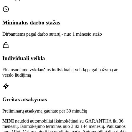
Minimalus darbo stažas
Dirbantiems pagal darbo sutartį - nuo 1 mėnesio stažo
Individuali veikla
Finansuojame vykdančius individualią veiklą pagal pažymą ar
verslo liudijimą
Greitas atsakymas
Preliminarų atsakymą gaunate per 30 minučių
MINI
naudoti automobiliai išsimokėtinai su GARANTIJA iki 36
mėnesių. Išsimokėjimo terminas nuo 3 iki 144 mėnesių. Palūkanos
nuo 2.9%. Galima pirkti be pradinio įnašo. Automobilį galite rinktis