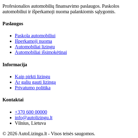
Profesionalios automobilių finansavimo paslaugos. Paskolos
automobiliui ir išperkamoji nuoma palankiomis sąlygomis.
Paslaugos
Paskola automobiliui
Išperkamoji nuoma
Automobiliai lizingu
Automobiliai išsimokėtinai
Informacija
Kaip pirkti lizingu
Ar galiu gauti lizingą
Privatumo politika
Kontaktai
+370 600 00000
info@autolizingu.lt
Vilnius, Lietuva
© 2026 AutoLizingu.lt - Visos teisės saugomos.