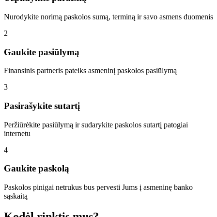
Nurodykite norimą paskolos sumą, terminą ir savo asmens duomenis
2
Gaukite pasiūlymą
Finansinis partneris pateiks asmeninį paskolos pasiūlymą
3
Pasirašykite sutartį
Peržiūrėkite pasiūlymą ir sudarykite paskolos sutartį patogiai
internetu
4
Gaukite paskolą
Paskolos pinigai netrukus bus pervesti Jums į asmeninę banko
sąskaitą
Kodėl rinktis mus?