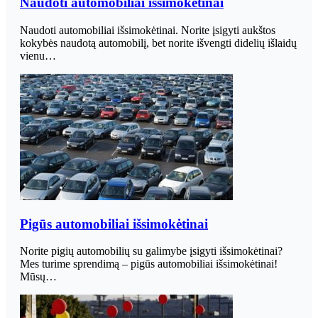
Naudoti automobiliai išsimokėtinai
Naudoti automobiliai išsimokėtinai. Norite įsigyti aukštos
kokybės naudotą automobilį, bet norite išvengti didelių išlaidų
vienu…
Pigūs automobiliai išsimokėtinai
Norite pigių automobilių su galimybe įsigyti išsimokėtinai?
Mes turime sprendimą – pigūs automobiliai išsimokėtinai!
Mūsų…