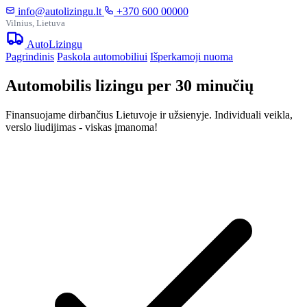
info@autolizingu.lt
+370 600 00000
Vilnius, Lietuva
Auto
Lizingu
Pagrindinis
Paskola automobiliui
Išperkamoji nuoma
Automobilis lizingu per 30 minučių
Finansuojame dirbančius Lietuvoje ir užsienyje. Individuali veikla,
verslo liudijimas - viskas įmanoma!