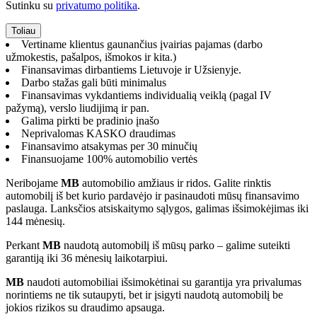
Sutinku su
privatumo politika
.
Vertiname klientus gaunančius įvairias pajamas (darbo
užmokestis, pašalpos, išmokos ir kita.)
Finansavimas dirbantiems Lietuvoje ir Užsienyje.
Darbo stažas gali būti minimalus
Finansavimas vykdantiems individualią veiklą (pagal IV
pažymą), verslo liudijimą ir pan.
Galima pirkti be pradinio įnašo
Neprivalomas KASKO draudimas
Finansavimo atsakymas per 30 minučių
Finansuojame 100% automobilio vertės
Neribojame
MB
automobilio amžiaus ir ridos. Galite rinktis
automobilį iš bet kurio pardavėjo ir pasinaudoti mūsų finansavimo
paslauga. Lanksčios atsiskaitymo sąlygos, galimas išsimokėjimas iki
144 mėnesių.
Perkant
MB
naudotą automobilį iš mūsų parko – galime suteikti
garantiją iki 36 mėnesių laikotarpiui.
MB
naudoti automobiliai išsimokėtinai su garantija yra privalumas
norintiems ne tik sutaupyti, bet ir įsigyti naudotą automobilį be
jokios rizikos su draudimo apsauga.