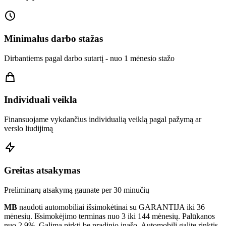
Minimalus darbo stažas
Dirbantiems pagal darbo sutartį - nuo 1 mėnesio stažo
Individuali veikla
Finansuojame vykdančius individualią veiklą pagal pažymą ar
verslo liudijimą
Greitas atsakymas
Preliminarų atsakymą gaunate per 30 minučių
MB
naudoti automobiliai išsimokėtinai su GARANTIJA iki 36
mėnesių. Išsimokėjimo terminas nuo 3 iki 144 mėnesių. Palūkanos
nuo 2.9%. Galima pirkti be pradinio įnašo. Automobilį galite rinktis