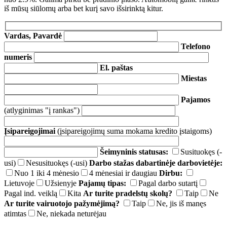
iš mūsų siūlomų arba bet kurį savo išsirinktą kitur.
Vardas, Pavardė
Telefono
numeris
El. paštas
Miestas
Pajamos
(atlyginimas "į rankas")
Įsipareigojimai
(įsipareigojimų suma mokama kredito įstaigoms)
Šeimyninis statusas:
Susituokęs (-
usi)
Nesusituokęs (-usi)
Darbo stažas dabartinėje darbovietėje:
Nuo 1 iki 4 mėnesio
4 mėnesiai ir daugiau
Dirbu:
Lietuvoje
Užsienyje
Pajamų tipas:
Pagal darbo sutartį
Pagal ind. veiklą
Kita
Ar turite pradelstų skolų?
Taip
Ne
Ar turite vairuotojo pažymėjimą?
Taip
Ne, jis iš manęs
atimtas
Ne, niekada neturėjau