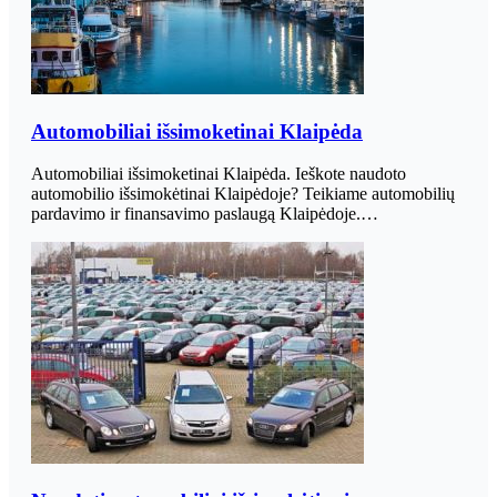
Automobiliai išsimoketinai Klaipėda
Automobiliai išsimoketinai Klaipėda. Ieškote naudoto
automobilio išsimokėtinai Klaipėdoje? Teikiame automobilių
pardavimo ir finansavimo paslaugą Klaipėdoje.…