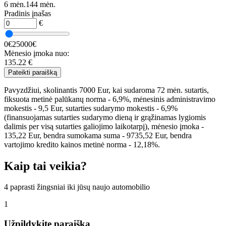
6 mėn.
144 mėn.
Pradinis įnašas
€
0€
25000€
Mėnesio įmoka nuo:
135.22
€
Pateikti paraišką
Pavyzdžiui, skolinantis 7000 Eur, kai sudaroma 72 mėn. sutartis,
fiksuota metinė palūkanų norma - 6,9%, mėnesinis administravimo
mokestis - 9,5 Eur, sutarties sudarymo mokestis - 6,9%
(finansuojamas sutarties sudarymo dieną ir grąžinamas lygiomis
dalimis per visą sutarties galiojimo laikotarpį), mėnesio įmoka -
135,22 Eur, bendra sumokama suma - 9735,52 Eur, bendra
vartojimo kredito kainos metinė norma - 12,18%.
Kaip tai veikia?
4 paprasti žingsniai iki jūsų naujo automobilio
1
Užpildykite paraišką