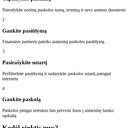
Nurodykite norimą paskolos sumą, terminą ir savo asmens duomenis
2
Gaukite pasiūlymą
Finansinis partneris pateiks asmeninį paskolos pasiūlymą
3
Pasirašykite sutartį
Peržiūrėkite pasiūlymą ir sudarykite paskolos sutartį patogiai
internetu
4
Gaukite paskolą
Paskolos pinigai netrukus bus pervesti Jums į asmeninę banko
sąskaitą
Kodėl rinktis mus?