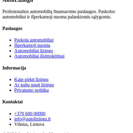
Profesionalios automobilių finansavimo paslaugos. Paskolos
automobiliui ir išperkamoji nuoma palankiomis sąlygomis.
Paslaugos
Paskola automobiliui
Išperkamoji nuoma
Automobiliai lizingu
Automobiliai išsimokėtinai
Informacija
Kaip pirkti lizingu
Ar galiu gauti lizingą
Privatumo politika
Kontaktai
+370 600 00000
info@autolizingu.lt
Vilnius, Lietuva