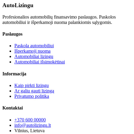
Auto
Lizingu
Profesionalios automobilių finansavimo paslaugos. Paskolos
automobiliui ir išperkamoji nuoma palankiomis sąlygomis.
Paslaugos
Paskola automobiliui
Išperkamoji nuoma
Automobiliai lizingu
Automobiliai išsimokėtinai
Informacija
Kaip pirkti lizingu
Ar galiu gauti lizingą
Privatumo politika
Kontaktai
+370 600 00000
info@autolizingu.lt
Vilnius, Lietuva