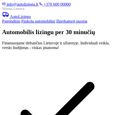
info@autolizingu.lt
+370 600 00000
Vilnius, Lietuva
Auto
Lizingu
Pagrindinis
Paskola automobiliui
Išperkamoji nuoma
Automobilis lizingu per 30 minučių
Finansuojame dirbančius Lietuvoje ir užsienyje. Individuali veikla,
verslo liudijimas - viskas įmanoma!