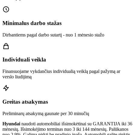
Minimalus darbo stažas
Dirbantiems pagal darbo sutartį - nuo 1 mėnesio stažo
Individuali veikla
Finansuojame vykdančius individualią veiklą pagal pažymą ar
verslo liudijimą
Greitas atsakymas
Preliminarų atsakymą gaunate per 30 minučių
Hyundai
naudoti automobiliai išsimokėtinai su GARANTIJA iki 36
mėnesių. Išsimokėjimo terminas nuo 3 iki 144 mėnesių. Palūkanos
nuo 2.9%. Galima pirkti be pradinio įnašo. Automobilį galite rinktis