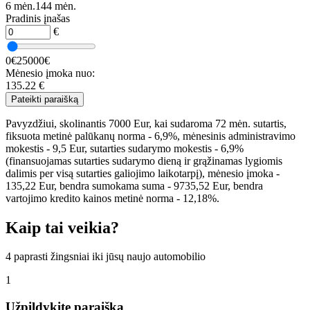
6 mėn.
144 mėn.
Pradinis įnašas
€
0€
25000€
Mėnesio įmoka nuo:
135.22
€
Pateikti paraišką
Pavyzdžiui, skolinantis 7000 Eur, kai sudaroma 72 mėn. sutartis,
fiksuota metinė palūkanų norma - 6,9%, mėnesinis administravimo
mokestis - 9,5 Eur, sutarties sudarymo mokestis - 6,9%
(finansuojamas sutarties sudarymo dieną ir grąžinamas lygiomis
dalimis per visą sutarties galiojimo laikotarpį), mėnesio įmoka -
135,22 Eur, bendra sumokama suma - 9735,52 Eur, bendra
vartojimo kredito kainos metinė norma - 12,18%.
Kaip tai veikia?
4 paprasti žingsniai iki jūsų naujo automobilio
1
Užpildykite paraišką