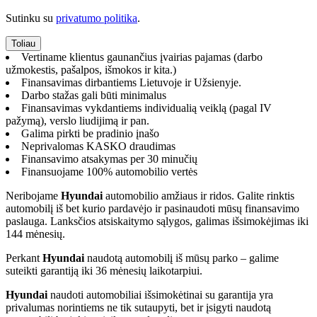
Sutinku su
privatumo politika
.
Vertiname klientus gaunančius įvairias pajamas (darbo
užmokestis, pašalpos, išmokos ir kita.)
Finansavimas dirbantiems Lietuvoje ir Užsienyje.
Darbo stažas gali būti minimalus
Finansavimas vykdantiems individualią veiklą (pagal IV
pažymą), verslo liudijimą ir pan.
Galima pirkti be pradinio įnašo
Neprivalomas KASKO draudimas
Finansavimo atsakymas per 30 minučių
Finansuojame 100% automobilio vertės
Neribojame
Hyundai
automobilio amžiaus ir ridos. Galite rinktis
automobilį iš bet kurio pardavėjo ir pasinaudoti mūsų finansavimo
paslauga. Lanksčios atsiskaitymo sąlygos, galimas išsimokėjimas iki
144 mėnesių.
Perkant
Hyundai
naudotą automobilį iš mūsų parko – galime
suteikti garantiją iki 36 mėnesių laikotarpiui.
Hyundai
naudoti automobiliai išsimokėtinai su garantija yra
privalumas norintiems ne tik sutaupyti, bet ir įsigyti naudotą