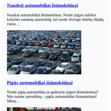
Naudoti automobiliai išsimokėtinai
Naudoti automobiliai išsimokėtinai. Norite įsigyti aukštos
kokybės naudotą automobilį, bet norite išvengti didelių išlaidų
vienu…
Pigūs automobiliai išsimokėtinai
Norite pigių automobilių su galimybe įsigyti išsimokėtinai?
Mes turime sprendimą – pigūs automobiliai išsimokėtinai!
Mūsų…