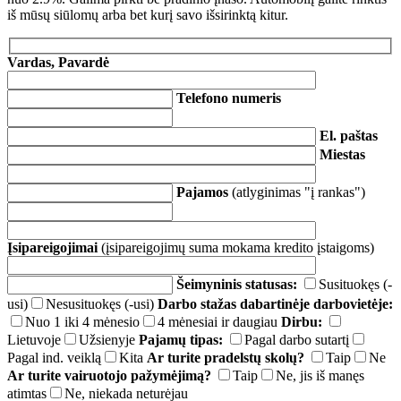
iš mūsų siūlomų arba bet kurį savo išsirinktą kitur.
Vardas, Pavardė
Telefono numeris
El. paštas
Miestas
Pajamos
(atlyginimas "į rankas")
Įsipareigojimai
(įsipareigojimų suma mokama kredito įstaigoms)
Šeimyninis statusas:
Susituokęs (-
usi)
Nesusituokęs (-usi)
Darbo stažas dabartinėje darbovietėje:
Nuo 1 iki 4 mėnesio
4 mėnesiai ir daugiau
Dirbu:
Lietuvoje
Užsienyje
Pajamų tipas:
Pagal darbo sutartį
Pagal ind. veiklą
Kita
Ar turite pradelstų skolų?
Taip
Ne
Ar turite vairuotojo pažymėjimą?
Taip
Ne, jis iš manęs
atimtas
Ne, niekada neturėjau