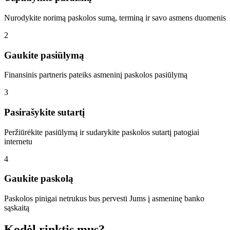
Nurodykite norimą paskolos sumą, terminą ir savo asmens duomenis
2
Gaukite pasiūlymą
Finansinis partneris pateiks asmeninį paskolos pasiūlymą
3
Pasirašykite sutartį
Peržiūrėkite pasiūlymą ir sudarykite paskolos sutartį patogiai
internetu
4
Gaukite paskolą
Paskolos pinigai netrukus bus pervesti Jums į asmeninę banko
sąskaitą
Kodėl rinktis mus?