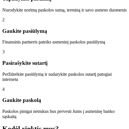
Nurodykite norimą paskolos sumą, terminą ir savo asmens duomenis
2
Gaukite pasiūlymą
Finansinis partneris pateiks asmeninį paskolos pasiūlymą
3
Pasirašykite sutartį
Peržiūrėkite pasiūlymą ir sudarykite paskolos sutartį patogiai
internetu
4
Gaukite paskolą
Paskolos pinigai netrukus bus pervesti Jums į asmeninę banko
sąskaitą
Kodėl rinktis mus?