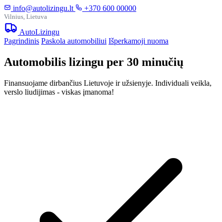
info@autolizingu.lt
+370 600 00000
Vilnius, Lietuva
Auto
Lizingu
Pagrindinis
Paskola automobiliui
Išperkamoji nuoma
Automobilis lizingu per 30 minučių
Finansuojame dirbančius Lietuvoje ir užsienyje. Individuali veikla,
verslo liudijimas - viskas įmanoma!