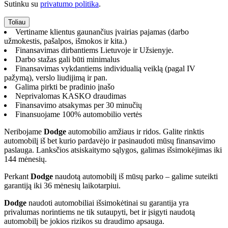
Sutinku su
privatumo politika
.
Vertiname klientus gaunančius įvairias pajamas (darbo
užmokestis, pašalpos, išmokos ir kita.)
Finansavimas dirbantiems Lietuvoje ir Užsienyje.
Darbo stažas gali būti minimalus
Finansavimas vykdantiems individualią veiklą (pagal IV
pažymą), verslo liudijimą ir pan.
Galima pirkti be pradinio įnašo
Neprivalomas KASKO draudimas
Finansavimo atsakymas per 30 minučių
Finansuojame 100% automobilio vertės
Neribojame
Dodge
automobilio amžiaus ir ridos. Galite rinktis
automobilį iš bet kurio pardavėjo ir pasinaudoti mūsų finansavimo
paslauga. Lanksčios atsiskaitymo sąlygos, galimas išsimokėjimas iki
144 mėnesių.
Perkant
Dodge
naudotą automobilį iš mūsų parko – galime suteikti
garantiją iki 36 mėnesių laikotarpiui.
Dodge
naudoti automobiliai išsimokėtinai su garantija yra
privalumas norintiems ne tik sutaupyti, bet ir įsigyti naudotą
automobilį be jokios rizikos su draudimo apsauga.