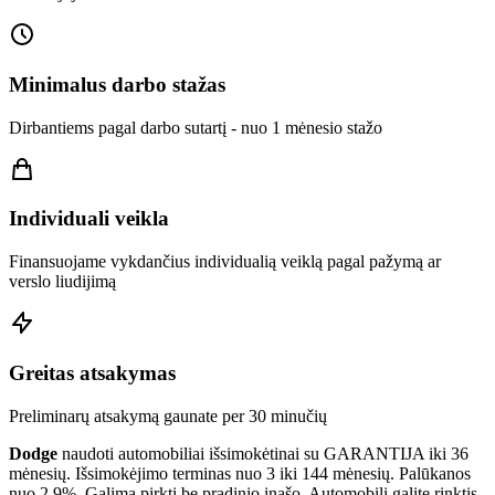
Minimalus darbo stažas
Dirbantiems pagal darbo sutartį - nuo 1 mėnesio stažo
Individuali veikla
Finansuojame vykdančius individualią veiklą pagal pažymą ar
verslo liudijimą
Greitas atsakymas
Preliminarų atsakymą gaunate per 30 minučių
Dodge
naudoti automobiliai išsimokėtinai su GARANTIJA iki 36
mėnesių. Išsimokėjimo terminas nuo 3 iki 144 mėnesių. Palūkanos
nuo 2.9%. Galima pirkti be pradinio įnašo. Automobilį galite rinktis