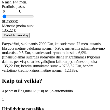
6 mėn.
144 mėn.
Pradinis įnašas
€
0€
25000€
Mėnesio įmoka nuo:
135.22
€
Pateikti paraišką
Pavyzdžiui, skolinantis 7000 Eur, kai sudaroma 72 mėn. sutartis,
fiksuota metinė palūkanų norma - 6,9%, mėnesinis administravimo
mokestis - 9,5 Eur, sutarties sudarymo mokestis - 6,9%
(finansuojamas sutarties sudarymo dieną ir grąžinamas lygiomis
dalimis per visą sutarties galiojimo laikotarpį), mėnesio įmoka -
135,22 Eur, bendra sumokama suma - 9735,52 Eur, bendra
vartojimo kredito kainos metinė norma - 12,18%.
Kaip tai veikia?
4 paprasti žingsniai iki jūsų naujo automobilio
1
Užpildykite paraišką