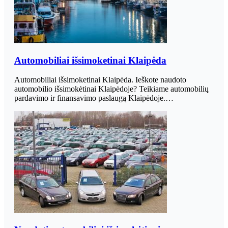
Automobiliai išsimoketinai Klaipėda
Automobiliai išsimoketinai Klaipėda. Ieškote naudoto
automobilio išsimokėtinai Klaipėdoje? Teikiame automobilių
pardavimo ir finansavimo paslaugą Klaipėdoje.…