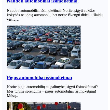
Naudoti automobiliai išsimokėtinai
Naudoti automobiliai išsimokėtinai. Norite įsigyti aukštos
kokybės naudotą automobilį, bet norite išvengti didelių išlaidų
vienu…
Pigūs automobiliai išsimokėtinai
Norite pigių automobilių su galimybe įsigyti išsimokėtinai?
Mes turime sprendimą – pigūs automobiliai išsimokėtinai!
Mūsų…