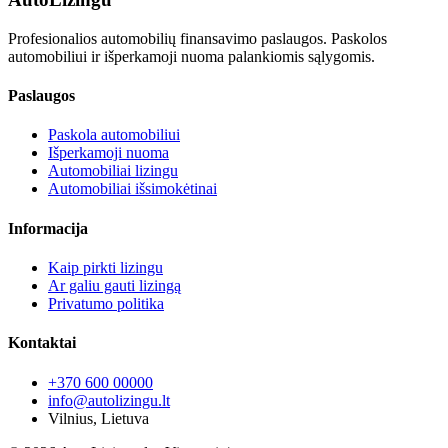
Profesionalios automobilių finansavimo paslaugos. Paskolos
automobiliui ir išperkamoji nuoma palankiomis sąlygomis.
Paslaugos
Paskola automobiliui
Išperkamoji nuoma
Automobiliai lizingu
Automobiliai išsimokėtinai
Informacija
Kaip pirkti lizingu
Ar galiu gauti lizingą
Privatumo politika
Kontaktai
+370 600 00000
info@autolizingu.lt
Vilnius, Lietuva