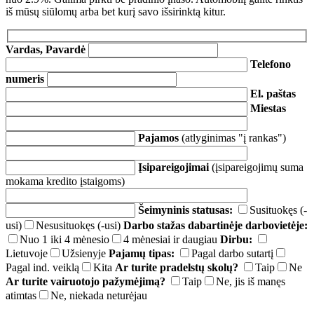
iš mūsų siūlomų arba bet kurį savo išsirinktą kitur.
Vardas, Pavardė
Telefono
numeris
El. paštas
Miestas
Pajamos
(atlyginimas "į rankas")
Įsipareigojimai
(įsipareigojimų suma
mokama kredito įstaigoms)
Šeimyninis statusas:
Susituokęs (-
usi)
Nesusituokęs (-usi)
Darbo stažas dabartinėje darbovietėje:
Nuo 1 iki 4 mėnesio
4 mėnesiai ir daugiau
Dirbu:
Lietuvoje
Užsienyje
Pajamų tipas:
Pagal darbo sutartį
Pagal ind. veiklą
Kita
Ar turite pradelstų skolų?
Taip
Ne
Ar turite vairuotojo pažymėjimą?
Taip
Ne, jis iš manęs
atimtas
Ne, niekada neturėjau