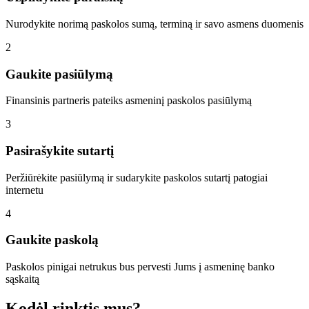
Nurodykite norimą paskolos sumą, terminą ir savo asmens duomenis
2
Gaukite pasiūlymą
Finansinis partneris pateiks asmeninį paskolos pasiūlymą
3
Pasirašykite sutartį
Peržiūrėkite pasiūlymą ir sudarykite paskolos sutartį patogiai
internetu
4
Gaukite paskolą
Paskolos pinigai netrukus bus pervesti Jums į asmeninę banko
sąskaitą
Kodėl rinktis mus?