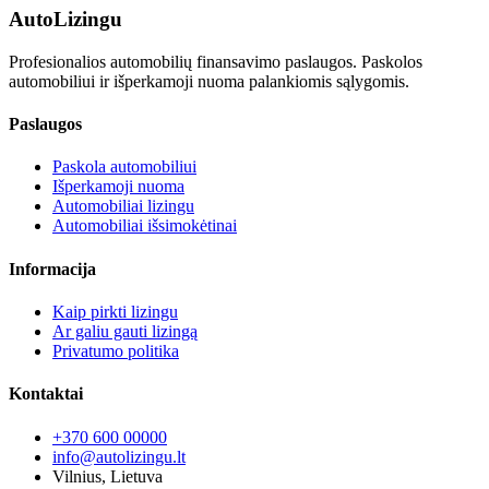
Auto
Lizingu
Profesionalios automobilių finansavimo paslaugos. Paskolos
automobiliui ir išperkamoji nuoma palankiomis sąlygomis.
Paslaugos
Paskola automobiliui
Išperkamoji nuoma
Automobiliai lizingu
Automobiliai išsimokėtinai
Informacija
Kaip pirkti lizingu
Ar galiu gauti lizingą
Privatumo politika
Kontaktai
+370 600 00000
info@autolizingu.lt
Vilnius, Lietuva