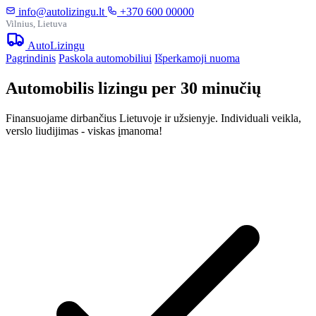
info@autolizingu.lt
+370 600 00000
Vilnius, Lietuva
Auto
Lizingu
Pagrindinis
Paskola automobiliui
Išperkamoji nuoma
Automobilis lizingu per 30 minučių
Finansuojame dirbančius Lietuvoje ir užsienyje. Individuali veikla,
verslo liudijimas - viskas įmanoma!