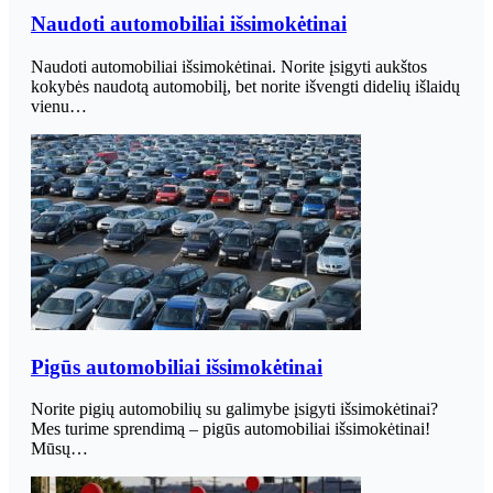
Naudoti automobiliai išsimokėtinai
Naudoti automobiliai išsimokėtinai. Norite įsigyti aukštos
kokybės naudotą automobilį, bet norite išvengti didelių išlaidų
vienu…
Pigūs automobiliai išsimokėtinai
Norite pigių automobilių su galimybe įsigyti išsimokėtinai?
Mes turime sprendimą – pigūs automobiliai išsimokėtinai!
Mūsų…