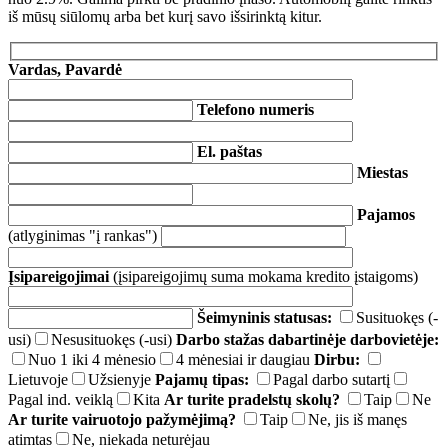
iš mūsų siūlomų arba bet kurį savo išsirinktą kitur.
Vardas, Pavardė
Telefono numeris
El. paštas
Miestas
Pajamos
(atlyginimas "į rankas")
Įsipareigojimai
(įsipareigojimų suma mokama kredito įstaigoms)
Šeimyninis statusas:
Susituokęs (-
usi)
Nesusituokęs (-usi)
Darbo stažas dabartinėje darbovietėje:
Nuo 1 iki 4 mėnesio
4 mėnesiai ir daugiau
Dirbu:
Lietuvoje
Užsienyje
Pajamų tipas:
Pagal darbo sutartį
Pagal ind. veiklą
Kita
Ar turite pradelstų skolų?
Taip
Ne
Ar turite vairuotojo pažymėjimą?
Taip
Ne, jis iš manęs
atimtas
Ne, niekada neturėjau