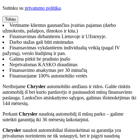
Sutinku su
privatumo politika
.
Vertiname klientus gaunančius įvairias pajamas (darbo
užmokestis, pašalpos, išmokos ir kita.)
Finansavimas dirbantiems Lietuvoje ir Užsienyje.
Darbo stažas gali būti minimalus
Finansavimas vykdantiems individualią veiklą (pagal IV
pažymą), verslo liudijimą ir pan.
Galima pirkti be pradinio įnašo
Neprivalomas KASKO draudimas
Finansavimo atsakymas per 30 minučių
Finansuojame 100% automobilio vertės
Neribojame
Chrysler
automobilio amžiaus ir ridos. Galite rinktis
automobilį iš bet kurio pardavėjo ir pasinaudoti mūsų finansavimo
paslauga. Lanksčios atsiskaitymo sąlygos, galimas išsimokėjimas iki
144 mėnesių.
Perkant
Chrysler
naudotą automobilį iš mūsų parko – galime
suteikti garantiją iki 36 mėnesių laikotarpiui.
Chrysler
naudoti automobiliai išsimokėtinai su garantija yra
privalumas norintiems ne tik sutaupyti, bet ir įsigyti naudotą