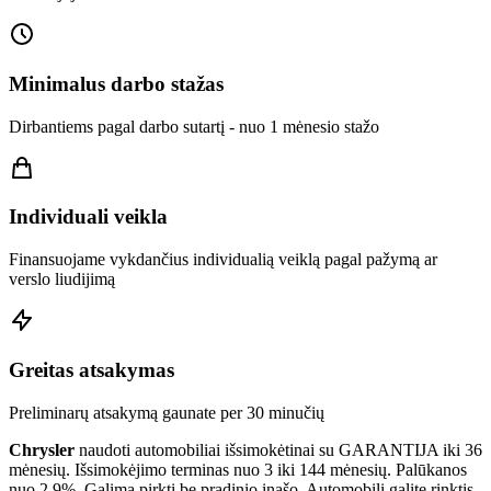
Minimalus darbo stažas
Dirbantiems pagal darbo sutartį - nuo 1 mėnesio stažo
Individuali veikla
Finansuojame vykdančius individualią veiklą pagal pažymą ar
verslo liudijimą
Greitas atsakymas
Preliminarų atsakymą gaunate per 30 minučių
Chrysler
naudoti automobiliai išsimokėtinai su GARANTIJA iki 36
mėnesių. Išsimokėjimo terminas nuo 3 iki 144 mėnesių. Palūkanos
nuo 2.9%. Galima pirkti be pradinio įnašo. Automobilį galite rinktis