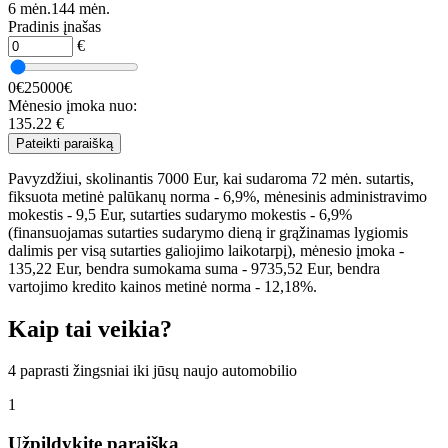
6 mėn.
144 mėn.
Pradinis įnašas
€
0€
25000€
Mėnesio įmoka nuo:
135.22
€
Pateikti paraišką
Pavyzdžiui, skolinantis 7000 Eur, kai sudaroma 72 mėn. sutartis,
fiksuota metinė palūkanų norma - 6,9%, mėnesinis administravimo
mokestis - 9,5 Eur, sutarties sudarymo mokestis - 6,9%
(finansuojamas sutarties sudarymo dieną ir grąžinamas lygiomis
dalimis per visą sutarties galiojimo laikotarpį), mėnesio įmoka -
135,22 Eur, bendra sumokama suma - 9735,52 Eur, bendra
vartojimo kredito kainos metinė norma - 12,18%.
Kaip tai veikia?
4 paprasti žingsniai iki jūsų naujo automobilio
1
Užpildykite paraišką