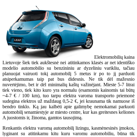
Elektromobilių kaina
Lietuvoje šiek tiek aukštesnė nei atitinkamos klasės ar net identiško
modelio automobilio su benzininiu ar dyzeliniu varikliu, tačiau
planuojat vairuoti tokį automobilį 5 metus ir po to jį parduoti
atsiperkamumas taip pat bus didesnis. Ne tik dėl mažesnio
nuvertėjimo, bet ir dėl minimalių kaštų važinėjant. Mieste 5-7 litrai
tiek vieno, tiek kito kuro yra normalu (esamomis kainomis tai būtų
~4-7 € / 100 km), tuo tarpu elektra varoma transporto priemonė
sudegina elektros už maždaug 0,5-2 €, jei kraunama tik namuose iš
bendro tinklo. Ką jau kalbėti apie galimybę nemokamai parkuoti
automobilį senamiestyje ar miesto centre, kur kas greitesnes keliones
A juostomis ir, žinoma, gamtos tausojimą.
Renkantis elektra varomą automobilį lizingu, kasmėnesinės įmokos,
lyginant su atitinkamu kitu kuru varomu automobiliu, būna tik