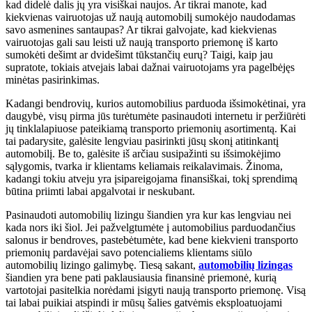
kad didelė dalis jų yra visiškai naujos. Ar tikrai manote, kad
kiekvienas vairuotojas už naują automobilį sumokėjo naudodamas
savo asmenines santaupas? Ar tikrai galvojate, kad kiekvienas
vairuotojas gali sau leisti už naują transporto priemonę iš karto
sumokėti dešimt ar dvidešimt tūkstančių eurų? Taigi, kaip jau
supratote, tokiais atvejais labai dažnai vairuotojams yra pagelbėjęs
minėtas pasirinkimas.
Kadangi bendrovių, kurios automobilius parduoda išsimokėtinai, yra
daugybė, visų pirma jūs turėtumėte pasinaudoti internetu ir peržiūrėti
jų tinklalapiuose pateikiamą transporto priemonių asortimentą. Kai
tai padarysite, galėsite lengviau pasirinkti jūsų skonį atitinkantį
automobilį. Be to, galėsite iš arčiau susipažinti su išsimokėjimo
sąlygomis, tvarka ir klientams keliamais reikalavimais. Žinoma,
kadangi tokiu atveju yra įsipareigojama finansiškai, tokį sprendimą
būtina priimti labai apgalvotai ir neskubant.
Pasinaudoti automobilių lizingu šiandien yra kur kas lengviau nei
kada nors iki šiol. Jei pažvelgtumėte į automobilius parduodančius
salonus ir bendroves, pastebėtumėte, kad bene kiekvieni transporto
priemonių pardavėjai savo potencialiems klientams siūlo
automobilių lizingo galimybę. Tiesą sakant,
automobilių lizingas
šiandien yra bene pati paklausiausia finansinė priemonė, kurią
vartotojai pasitelkia norėdami įsigyti naują transporto priemonę. Visą
tai labai puikiai atspindi ir mūsų šalies gatvėmis eksploatuojami