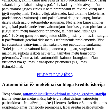
vairuotojais, akimirksniu nori sėsti už savo automobilio vairo. Tiesą
sakant, tai yra labai teisingas požiūris, kadangi tokiu atveju nėra
pamirštamos įgytos žinios ir nėra prarandami vairavimo kursų metu
įgyti sugebėjimai. Tačiau vėlgi, akivaizdu, kad tikrai ne kiekvienas
pradedantysis vairuotojas turi pakankamai daug santaupų, kurias
galėtų skirti naujo automobilio įsigijimui. Net jei kai kurie žmonės
teigia, kad pradedantiesiems vairuotojams kur kas geriau pirmiausia
įsigyti senų metų transporto priemonę, tai nėra labai teisingas
požiūris. Senų gamybos metų automobilis įprastai yra mažiau saugus
ir pasižymintis gerokai didesnėmis techninėmis problemomis. Visa
tai apsunkina vairavimą ir gali sukelti daug papildomų sunkumų.
Todėl jei norima vairuoti kaip įmanoma patogiau, saugiau ir
maloniau, reikėtų ieškoti naujesnių gamybos metų transporto
priemonės. Žinoma, toks automobilis kainuos brangiau, tačiau
visuomet yra galimas ir transporto priemonės įsigijimas
išsimokėtinai.
PILDYTI PARAIŠKĄ
Automobiliai išsimokėtinai su bloga kredito istorija
Tiesą sakant,
automobiliai išsimokėtinai su bloga kredito istorija
jau ne vienerius metus mūsų šalyje yra labai dažnas vairuotojų
pasirinkimas. Jei pažvelgtumėte į Lietuvos keliuose šiomis dienomis
eksploatuojamas transporto priemones, labai greitai pastebėtumėte,