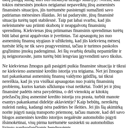
tokios mėnesinės įmokos neigiamai nepaveiktų jūsų asmeninės
finansinės situacijos, jūs turėtumėte pasistengti sumažinti savo
patiriamas mėnesines išlaidas. Jei tai padarysite, jūsų finansinė
situacija turėtų tapti stabilesnė. Taip pat labai svarbu, kad jūs
neleistumėte sau priimti skubotų ir neapgalvotų finansinių
sprendimų. Kiekvienas jūsų priimamas finansinis sprendimas turėtų
būti labai gerai apgalvotas ir įvertintas. Tai apsaugotų jus nuo
asmeninių finansų stygiaus ir užtikrintų, kad jūs kiekvieną mėnesį
turėsite lėšų ne tik savo pragyvenimui, tačiau ir turimos paskolos
grąžinimo įmokų padengimui. Jei šių svarbių detalių nepamiršite ir
jų neignoruosite, jums turėtų būti lengviau įgyvendinti savo tikslus.
Ne kiekvienas žmogus gali pasigirti puikia finansine situacija ir tikrai
ne kiekvieno asmeninė kredito istorija yra teigiama. Net jei žmogus
turi pakankamai asmeninių finansų valdymo įgūdžių, tai tikrai
nereiškia, kad jis yra visiškai apsaugotas nuo įvairių finansinių
problemų, kurios kartais užklumpa visai netikėtai. Todėl jei ir jūsų
finansinė padėtis nėra pavydėtina, o dėl vienokių ar kitokių
priežasčių jūsų asmeninė kredito istorija yra prasta, turbūt manote
esantys pakankamai didelėje aklavietėje? Kaip bebūtų, nereikėtų
nuleisti rankų, kadangi nėra padėties be išeities. Jei jūs šią akimirką
norite įsigyti naują transporto priemonę, tačiau manote, kad dėl savo
blogos asmeninės kredito istorijos negalėsite automobilio įsigyti
išsimokėtinai, visų pirma turėtumėte susisiekti su automobilius
lizingu parduodančiomis bendrovėmis.