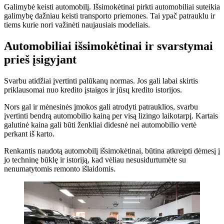
Galimybė keisti automobilį. Išsimokėtinai pirkti automobiliai suteikia
galimybę dažniau keisti transporto priemones. Tai ypač patrauklu ir
tiems kurie nori važinėti naujausiais modeliais.
Automobiliai išsimokėtinai ir svarstymai
prieš įsigyjant
Svarbu atidžiai įvertinti palūkanų normas. Jos gali labai skirtis
priklausomai nuo kredito įstaigos ir jūsų kredito istorijos.
Nors gal ir mėnesinės įmokos gali atrodyti patrauklios, svarbu
įvertinti bendrą automobilio kainą per visą lizingo laikotarpį. Kartais
galutinė kaina gali būti ženkliai didesnė nei automobilio vertė
perkant iš karto.
Renkantis naudotą automobilį išsimokėtinai, būtina atkreipti dėmesį į
jo techninę būklę ir istoriją, kad vėliau nesusidurtumėte su
nenumatytomis remonto išlaidomis.