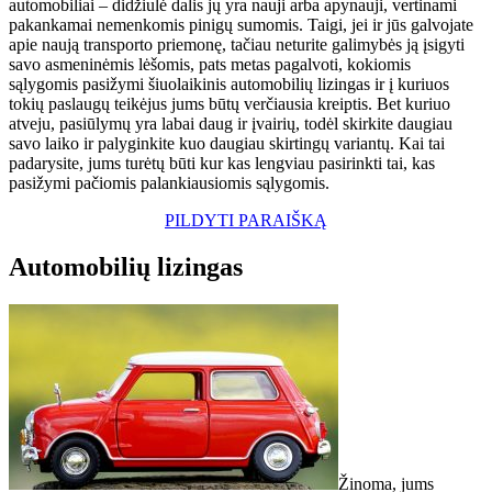
automobiliai – didžiulė dalis jų yra nauji arba apynauji, vertinami
pakankamai nemenkomis pinigų sumomis. Taigi, jei ir jūs galvojate
apie naują transporto priemonę, tačiau neturite galimybės ją įsigyti
savo asmeninėmis lėšomis, pats metas pagalvoti, kokiomis
sąlygomis pasižymi šiuolaikinis automobilių lizingas ir į kuriuos
tokių paslaugų teikėjus jums būtų verčiausia kreiptis. Bet kuriuo
atveju, pasiūlymų yra labai daug ir įvairių, todėl skirkite daugiau
savo laiko ir palyginkite kuo daugiau skirtingų variantų. Kai tai
padarysite, jums turėtų būti kur kas lengviau pasirinkti tai, kas
pasižymi pačiomis palankiausiomis sąlygomis.
PILDYTI PARAIŠKĄ
Automobilių lizingas
Žinoma, jums