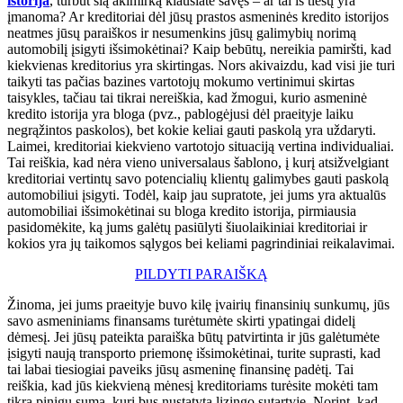
istorija
, turbūt šią akimirką klausiate savęs – ar tai iš tiesų yra
įmanoma? Ar kreditoriai dėl jūsų prastos asmeninės kredito istorijos
neatmes jūsų paraiškos ir nesumenkins jūsų galimybių norimą
automobilį įsigyti išsimokėtinai? Kaip bebūtų, nereikia pamiršti, kad
kiekvienas kreditorius yra skirtingas. Nors akivaizdu, kad visi jie turi
taikyti tas pačias bazines vartotojų mokumo vertinimui skirtas
taisykles, tačiau tai tikrai nereiškia, kad žmogui, kurio asmeninė
kredito istorija yra bloga (pvz., pablogėjusi dėl praeityje laiku
negrąžintos paskolos), bet kokie keliai gauti paskolą yra uždaryti.
Laimei, kreditoriai kiekvieno vartotojo situaciją vertina individualiai.
Tai reiškia, kad nėra vieno universalaus šablono, į kurį atsižvelgiant
kreditoriai vertintų savo potencialių klientų galimybes gauti paskolą
automobiliui įsigyti. Todėl, kaip jau supratote, jei jums yra aktualūs
automobiliai išsimokėtinai su bloga kredito istorija, pirmiausia
pasidomėkite, ką jums galėtų pasiūlyti šiuolaikiniai kreditoriai ir
kokios yra jų taikomos sąlygos bei keliami pagrindiniai reikalavimai.
PILDYTI PARAIŠKĄ
Žinoma, jei jums praeityje buvo kilę įvairių finansinių sunkumų, jūs
savo asmeniniams finansams turėtumėte skirti ypatingai didelį
dėmesį. Jei jūsų pateikta paraiška būtų patvirtinta ir jūs galėtumėte
įsigyti naują transporto priemonę išsimokėtinai, turite suprasti, kad
tai labai tiesiogiai paveiks jūsų asmeninę finansinę padėtį. Tai
reiškia, kad jūs kiekvieną mėnesį kreditoriams turėsite mokėti tam
tikrą pinigų sumą, kuri bus nustatyta lizingo sutartyje. Norint, kad