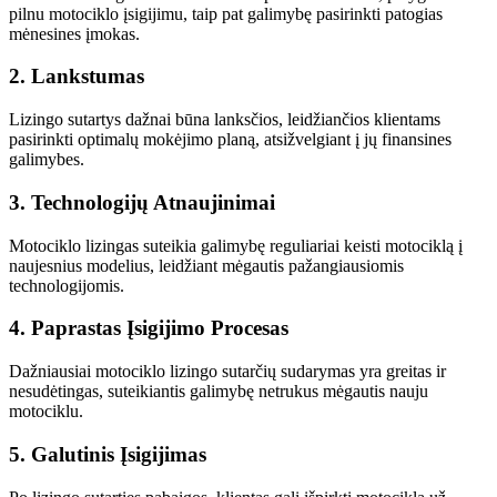
pilnu motociklo įsigijimu, taip pat galimybę pasirinkti patogias
mėnesines įmokas.
2. Lankstumas
Lizingo sutartys dažnai būna lanksčios, leidžiančios klientams
pasirinkti optimalų mokėjimo planą, atsižvelgiant į jų finansines
galimybes.
3. Technologijų Atnaujinimai
Motociklo lizingas suteikia galimybę reguliariai keisti motociklą į
naujesnius modelius, leidžiant mėgautis pažangiausiomis
technologijomis.
4. Paprastas Įsigijimo Procesas
Dažniausiai motociklo lizingo sutarčių sudarymas yra greitas ir
nesudėtingas, suteikiantis galimybę netrukus mėgautis nauju
motociklu.
5. Galutinis Įsigijimas