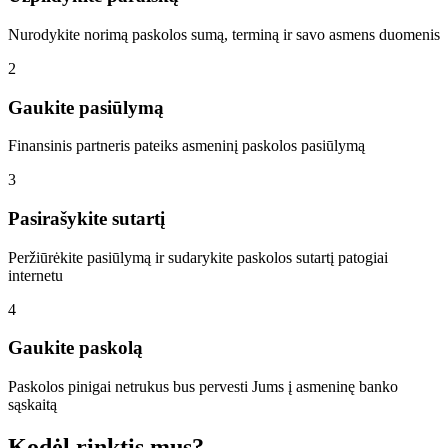
Nurodykite norimą paskolos sumą, terminą ir savo asmens duomenis
2
Gaukite pasiūlymą
Finansinis partneris pateiks asmeninį paskolos pasiūlymą
3
Pasirašykite sutartį
Peržiūrėkite pasiūlymą ir sudarykite paskolos sutartį patogiai
internetu
4
Gaukite paskolą
Paskolos pinigai netrukus bus pervesti Jums į asmeninę banko
sąskaitą
Kodėl rinktis mus?