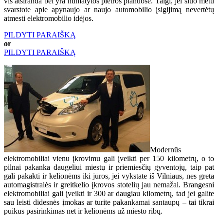
vis atsiranda bei yra numatytos plėtros planuose. Taigi, jei šiuo metu
svarstote apie apynaujo ar naujo automobilio įsigijimą nevertėtų
atmesti elektromobilio idėjos.
PILDYTI PARAIŠKĄ
or
PILDYTI PARAIŠKĄ
Modernūs
elektromobiliai vienu įkrovimu gali įveikti per 150 kilometrų, o to
pilnai pakanka daugeliui miestų ir priemiesčių gyventojų, taip pat
gali pakakti ir kelionėms iki jūros, jei vykstate iš Vilniaus, nes greta
automagistralės ir greitkelio įkrovos stotelių jau nemažai. Brangesni
elektromobiliai gali įveikti ir 300 ar daugiau kilometrų, tad jei galite
sau leisti didesnės įmokas ar turite pakankamai santaupų – tai tikrai
puikus pasirinkimas net ir kelionėms už miesto ribų.