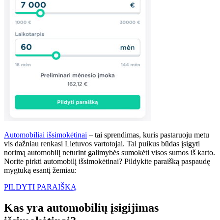
Automobiliai išsimokėtinai
– tai sprendimas, kuris pastaruoju metu
vis dažniau renkasi Lietuvos vartotojai. Tai puikus būdas įsigyti
norimą automobilį neturint galimybės sumokėti visos sumos iš karto.
Norite pirkti automobilį išsimokėtinai? Pildykite paraišką paspaudę
mygtuką esantį žemiau:
PILDYTI PARAIŠKĄ
Kas yra automobilių įsigijimas