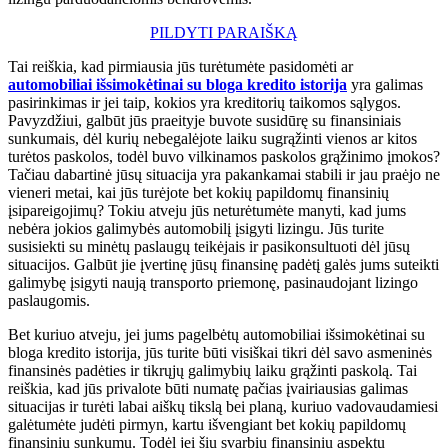
PILDYTI PARAIŠKĄ
Tai reiškia, kad pirmiausia jūs turėtumėte pasidomėti ar
automobiliai išsimokėtinai su bloga kredito istorija
yra galimas
pasirinkimas ir jei taip, kokios yra kreditorių taikomos sąlygos.
Pavyzdžiui, galbūt jūs praeityje buvote susidūrę su finansiniais
sunkumais, dėl kurių nebegalėjote laiku sugrąžinti vienos ar kitos
turėtos paskolos, todėl buvo vilkinamos paskolos grąžinimo įmokos?
Tačiau dabartinė jūsų situacija yra pakankamai stabili ir jau praėjo ne
vieneri metai, kai jūs turėjote bet kokių papildomų finansinių
įsipareigojimų? Tokiu atveju jūs neturėtumėte manyti, kad jums
nebėra jokios galimybės automobilį įsigyti lizingu. Jūs turite
susisiekti su minėtų paslaugų teikėjais ir pasikonsultuoti dėl jūsų
situacijos. Galbūt jie įvertinę jūsų finansinę padėtį galės jums suteikti
galimybę įsigyti naują transporto priemonę, pasinaudojant lizingo
paslaugomis.
Bet kuriuo atveju, jei jums pagelbėtų automobiliai išsimokėtinai su
bloga kredito istorija, jūs turite būti visiškai tikri dėl savo asmeninės
finansinės padėties ir tikrųjų galimybių laiku grąžinti paskolą. Tai
reiškia, kad jūs privalote būti numatę pačias įvairiausias galimas
situacijas ir turėti labai aiškų tikslą bei planą, kuriuo vadovaudamiesi
galėtumėte judėti pirmyn, kartu išvengiant bet kokių papildomų
finansinių sunkumų. Todėl jei šių svarbių finansinių aspektų