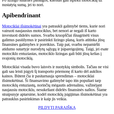
Po lizingo sutarties pabaigos, klientas gali išpirkti motociklą už
nustatytą sumą, jei to nori.
Apibendrinant
Motociklai išsimokėtinai
yra patraukli galimybė tiems, kurie nori
vairuoti naujausius motociklus, bet nenori ar negali iš karto
investuoti didelės sumos. Svarbu kruopščiai išnagrinėti visus
galimus pasiūlymus ir pasirinkti lizingo planą, kuris atitinka jūsų
finansines galimybes ir poreikius. Taip pat, svarbu nepamiršti
atidumo sutartyje nurodytų sąlygų ir įsipareigojimų. Taigi, jei esate
motociklo entuziastas, motociklo lizingas gali būti jūsų kelias į
svajonių motociklą.
Motociklai visada buvo laisvės ir nuotykių simbolis. Tačiau ne visi
gali sau leisti įsigyti šį transporto priemonę iš karto dėl aukštos
kainos. Būtent čia ir pasitarnauja sprendimas – motociklai
išsimokėtinai. Ši finansavimo galimybė tapo itin populiari tarp
motociklų entuziastų, norinčių mėgautis adrenalinu, važinėjant
naujausiu motociklu, nesukeliant didelės finansinės naštos. Šiame
straipsnyje aptarsime, kodėl motociklų įsigijimas išsimokėtinai yra
patrauklus pasirinkimas ir kaip jis veikia.
PILDYTI PARAIŠKĄ