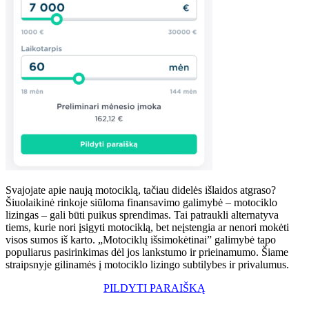
Svajojate apie naują motociklą, tačiau didelės išlaidos atgraso?
Šiuolaikinė rinkoje siūloma finansavimo galimybė – motociklo
lizingas – gali būti puikus sprendimas. Tai patraukli alternatyva
tiems, kurie nori įsigyti motociklą, bet neįstengia ar nenori mokėti
visos sumos iš karto. „Motociklų išsimokėtinai” galimybė tapo
populiarus pasirinkimas dėl jos lankstumo ir prieinamumo. Šiame
straipsnyje gilinamės į motociklo lizingo subtilybes ir privalumus.
PILDYTI PARAIŠKĄ