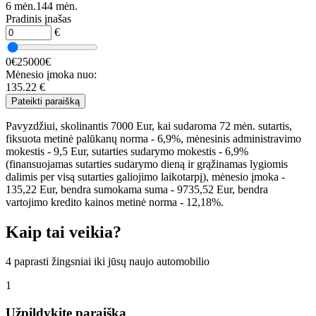
6 mėn.
144 mėn.
Pradinis įnašas
€
0€
25000€
Mėnesio įmoka nuo:
135.22
€
Pateikti paraišką
Pavyzdžiui, skolinantis 7000 Eur, kai sudaroma 72 mėn. sutartis,
fiksuota metinė palūkanų norma - 6,9%, mėnesinis administravimo
mokestis - 9,5 Eur, sutarties sudarymo mokestis - 6,9%
(finansuojamas sutarties sudarymo dieną ir grąžinamas lygiomis
dalimis per visą sutarties galiojimo laikotarpį), mėnesio įmoka -
135,22 Eur, bendra sumokama suma - 9735,52 Eur, bendra
vartojimo kredito kainos metinė norma - 12,18%.
Kaip tai veikia?
4 paprasti žingsniai iki jūsų naujo automobilio
1
Užpildykite paraišką