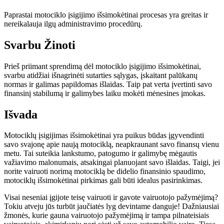
Paprastai motociklo įsigijimo išsimokėtinai procesas yra greitas ir
nereikalauja ilgų administravimo procedūrų.
Svarbu Žinoti
Prieš priimant sprendimą dėl motociklo įsigijimo išsimokėtinai,
svarbu atidžiai išnagrinėti sutarties sąlygas, įskaitant palūkanų
normas ir galimas papildomas išlaidas. Taip pat verta įvertinti savo
finansinį stabilumą ir galimybes laiku mokėti mėnesines įmokas.
Išvada
Motociklų įsigijimas išsimokėtinai yra puikus būdas įgyvendinti
savo svajonę apie naują motociklą, neapkraunant savo finansų vienu
metu. Tai suteikia lankstumo, patogumo ir galimybę mėgautis
važiavimo malonumais, atsakingai planuojant savo išlaidas. Taigi, jei
norite vairuoti norimą motociklą be didelio finansinio spaudimo,
motociklų išsimokėtinai pirkimas gali būti idealus pasirinkimas.
Visai neseniai įgijote teisę vairuoti ir gavote vairuotojo pažymėjimą?
Tokiu atveju jūs turbūt jaučiatės lyg devintame danguje
!
Dažniausiai
žmonės, kurie gauna vairuotojo pažymėjimą ir tampa pilnateisiais