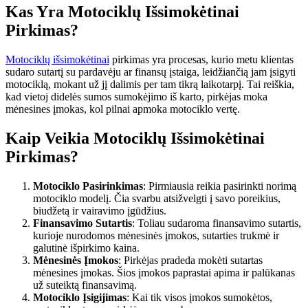
Kas Yra Motociklų Išsimokėtinai
Pirkimas?
Motociklų išsimokėtinai
pirkimas yra procesas, kurio metu klientas
sudaro sutartį su pardavėju ar finansų įstaiga, leidžiančią jam įsigyti
motociklą, mokant už jį dalimis per tam tikrą laikotarpį. Tai reiškia,
kad vietoj didelės sumos sumokėjimo iš karto, pirkėjas moka
mėnesines įmokas, kol pilnai apmoka motociklo vertę.
Kaip Veikia Motociklų Išsimokėtinai
Pirkimas?
Motociklo Pasirinkimas
: Pirmiausia reikia pasirinkti norimą
motociklo modelį. Čia svarbu atsižvelgti į savo poreikius,
biudžetą ir vairavimo įgūdžius.
Finansavimo Sutartis
: Toliau sudaroma finansavimo sutartis,
kurioje nurodomos mėnesinės įmokos, sutarties trukmė ir
galutinė išpirkimo kaina.
Mėnesinės Įmokos
: Pirkėjas pradeda mokėti sutartas
mėnesines įmokas. Šios įmokos paprastai apima ir palūkanas
už suteiktą finansavimą.
Motociklo Įsigijimas
: Kai tik visos įmokos sumokėtos,