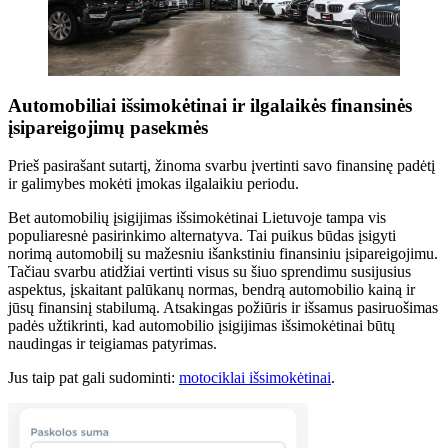
Automobiliai išsimokėtinai ir ilgalaikės finansinės
įsipareigojimų pasekmės
Prieš pasirašant sutartį, žinoma svarbu įvertinti savo finansinę padėtį
ir galimybes mokėti įmokas ilgalaikiu periodu.
Bet automobilių įsigijimas išsimokėtinai Lietuvoje tampa vis
populiaresnė pasirinkimo alternatyva. Tai puikus būdas įsigyti
norimą automobilį su mažesniu išankstiniu finansiniu įsipareigojimu.
Tačiau svarbu atidžiai vertinti visus su šiuo sprendimu susijusius
aspektus, įskaitant palūkanų normas, bendrą automobilio kainą ir
jūsų finansinį stabilumą. Atsakingas požiūris ir išsamus pasiruošimas
padės užtikrinti, kad automobilio įsigijimas išsimokėtinai būtų
naudingas ir teigiamas patyrimas.
Jus taip pat gali sudominti:
motociklai išsimokėtinai
.