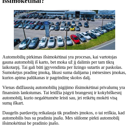
išsimokėtinai?
Automobilių pirkimas išsimokėtinai yra procesas, kai vartotojas
gauna automobilį iš karto, bet moka už jį dalimis per tam tikrą
laikotarpį. Tai gali būti įgyvendinta per lizingo sutartis ar paskolas.
Sumokėjus pradinę įmoką, likusi suma dalijama į mėnesines įmokas,
kurios apima palūkanas ir pagrindinę skolos dalį.
Vienas didžiausių automobilių įsigijimo išsimokėtinai privalumų yra
finansinis lankstumas. Tai leidžia įsigyti brangesnį ir kokybiškesnį
automobilį, kurio negalėtumėte leisti sau, jei reikėtų mokėti visą
sumą iškart.
Daugelis pardavėjų reikalauja tik pradinės įmokos, o tai reiškia, kad
automobilis bus su pradiniu įnašu. Mes siūlome pirkti automobilį
išsimokėtinai be pradinio įnašo.