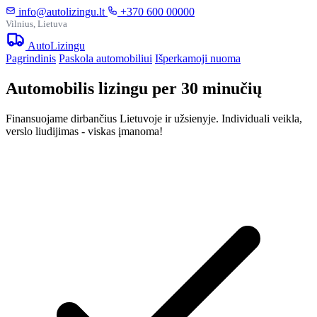
info@autolizingu.lt
+370 600 00000
Vilnius, Lietuva
Auto
Lizingu
Pagrindinis
Paskola automobiliui
Išperkamoji nuoma
Automobilis lizingu per 30 minučių
Finansuojame dirbančius Lietuvoje ir užsienyje. Individuali veikla,
verslo liudijimas - viskas įmanoma!