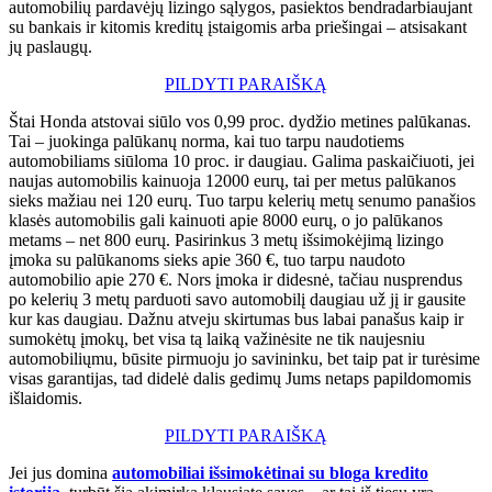
automobilių pardavėjų lizingo sąlygos, pasiektos bendradarbiaujant
su bankais ir kitomis kreditų įstaigomis arba priešingai – atsisakant
jų paslaugų.
PILDYTI PARAIŠKĄ
Štai Honda atstovai siūlo vos 0,99 proc. dydžio metines palūkanas.
Tai – juokinga palūkanų norma, kai tuo tarpu naudotiems
automobiliams siūloma 10 proc. ir daugiau. Galima paskaičiuoti, jei
naujas automobilis kainuoja 12000 eurų, tai per metus palūkanos
sieks mažiau nei 120 eurų. Tuo tarpu kelerių metų senumo panašios
klasės automobilis gali kainuoti apie 8000 eurų, o jo palūkanos
metams – net 800 eurų. Pasirinkus 3 metų išsimokėjimą lizingo
įmoka su palūkanoms sieks apie 360 €, tuo tarpu naudoto
automobilio apie 270 €. Nors įmoka ir didesnė, tačiau nusprendus
po kelerių 3 metų parduoti savo automobilį daugiau už jį ir gausite
kur kas daugiau. Dažnu atveju skirtumas bus labai panašus kaip ir
sumokėtų įmokų, bet visa tą laiką važinėsite ne tik naujesniu
automobiliųmu, būsite pirmuoju jo savininku, bet taip pat ir turėsime
visas garantijas, tad didelė dalis gedimų Jums netaps papildomomis
išlaidomis.
PILDYTI PARAIŠKĄ
Jei jus domina
automobiliai išsimokėtinai su bloga kredito