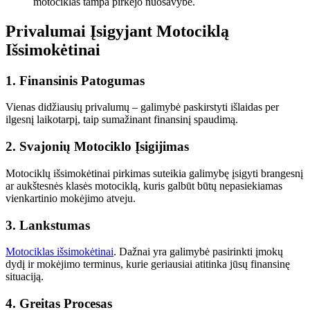
motociklas tampa pirkėjo nuosavybe.
Privalumai Įsigyjant Motociklą
Išsimokėtinai
1.
Finansinis Patogumas
Vienas didžiausių privalumų – galimybė paskirstyti išlaidas per
ilgesnį laikotarpį, taip sumažinant finansinį spaudimą.
2.
Svajonių Motociklo Įsigijimas
Motociklų išsimokėtinai pirkimas suteikia galimybę įsigyti brangesnį
ar aukštesnės klasės motociklą, kuris galbūt būtų nepasiekiamas
vienkartinio mokėjimo atveju.
3.
Lankstumas
Motociklas išsimokėtinai
. Dažnai yra galimybė pasirinkti įmokų
dydį ir mokėjimo terminus, kurie geriausiai atitinka jūsų finansinę
situaciją.
4.
Greitas Procesas