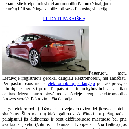
nepamiršite kreipdamiesi dėl automobilio išsimokėtinai, jums
neturėtų būti sudėtinga stabilizuoti savo finansinę situaciją.
PILDYTI PARAIŠKĄ
Pastaruoju metu
Lietuvoje įregistruota gerokai daugiau elektromobilių nei anksčiau.
Per pastaruosius metus
elektromobilių padaugėjo
per 20 proc., o
hibridų net per 30 proc. Tą patvirtina ir prekybos bei laisvalaikio
centras Mega, kurio stovėjimo aikštelėje įrengta elektromobilio
įkrovos stotelė. Pakrovimų čia daugėja.
Įsigyti elektromobilį dažniausiai dvejojama vien dėl įkrovos stotelių
skaičiaus. Šiuo metu jų kiekį galima suskaičiuoti ant pirštų, tačiau
palaipsniui jis didinamas ir bent didžiuosiuose miestuose bei prie
svarbiausių kelių (Vilnius – Kaunas – Klaipėda ir Via Baltica) jos