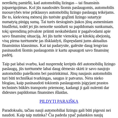
nereikėtų pamiršti, kad automobilių lizingas – tai finansinis
įsipareigojimas. Kol jūs naudositės šiomis paslaugomis, automobilis
nuosavybės teise priklausys automobilių lizingo paslaugų teikėjams.
Be to, kiekvieną mėnesį jūs turėsite grąžinti lizingo sutartyje
numatytą pinigų sumą. Tai turės tiesioginės įtakos jūsų asmeniniam
biudžetui, todėl jei jūs nenorite susidurti su papildomais sunkumais,
tokį sprendimą privalote priimti neskubėdami ir pagalvodami apie
savo finansinę situaciją. Jei jūs turite vienokių ar kitokių abejonių,
visų pirma turėtumėte jas išsklaidyti, išspręsdami jums aktualius
finansinius klausimus. Kai tai padarysite, galėsite daug lengviau
pasinaudoti šiomis paslaugomis ir kartu apsaugoti savo finansinę
padėtį.
Taip pat labai svarbu, kad nusprendę kreiptis dėl automobilių lizingo
paslaugų, jūs turėtumėte labai daug dėmesio skirti ir savo naujojo
automobilio paieškoms bei pasirinkimui. Jūsų naujasis automobilis
turi būti techniškai tvarkingas, saugus ir patvarus. Nėra nieko
blogiau, kaip pasinaudoti tokiomis paslaugomis įsigyjant prastos
techninės būklės transporto priemonę, kadangi ji gali nulemti dar
didesnes papildomas finansines išlaidas.
PILDYTI PARAIŠKĄ
Paradoksalu, tačiau nauji automobiliai lizingu gali būti pigesni nei
naudoti. Kaip taip nutinka? Čia padeda ypač palankios naujų