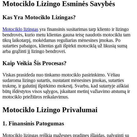
Motociklo Lizingo Esminės Savybės
Kas Yra Motociklo Lizingas?
Motociklo lizingas
yra finansinis susitarimas tarp kliento ir lizingo
bendrovės, kurio metu klientas gauna teisę naudotis motociklu tam
tikrą laikotarpį, mokėdamas reguliarias mėnesines įmokas. Po
sutarties pabaigos, klientas gali išpirkti motociklą už likusią sumą
arba grąžinti jį lizingo bendrovei.
Kaip Veikia Šis Procesas?
Viskas prasideda nuo tinkamo motociklo pasirinkimo. Vėliau
sudaroma lizingo sutartis, nustatant mėnesines įmokas, sutarties
trukmę, ir galutinį išpirkimo mokestį. Svarbu, kad sutartyje aiškiai
būtų išdėstytos visos sąlygos, įskaitant metinį važiavimo atstumą ir
motociklo priežiūros reikalavimus.
Motociklo Lizingo Privalumai
1. Finansinis Patogumas
Motociklo lizingas reiškia mažesnes pradines išlaidas, palyginti su