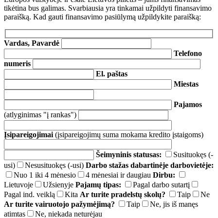
tikėtina bus galimas. Svarbiausia yra tinkamai užpildyti finansavimo
paraišką. Kad gauti finansavimo pasiūlymą užpildykite paraišką:
Vardas, Pavardė
Telefono
numeris
El. paštas
Miestas
Pajamos
(atlyginimas "į rankas")
Įsipareigojimai
(įsipareigojimų suma mokama kredito įstaigoms)
Šeimyninis statusas:
Susituokęs (-
usi)
Nesusituokęs (-usi)
Darbo stažas dabartinėje darbovietėje:
Nuo 1 iki 4 mėnesio
4 mėnesiai ir daugiau
Dirbu:
Lietuvoje
Užsienyje
Pajamų tipas:
Pagal darbo sutartį
Pagal ind. veiklą
Kita
Ar turite pradelstų skolų?
Taip
Ne
Ar turite vairuotojo pažymėjimą?
Taip
Ne, jis iš manęs
atimtas
Ne, niekada neturėjau