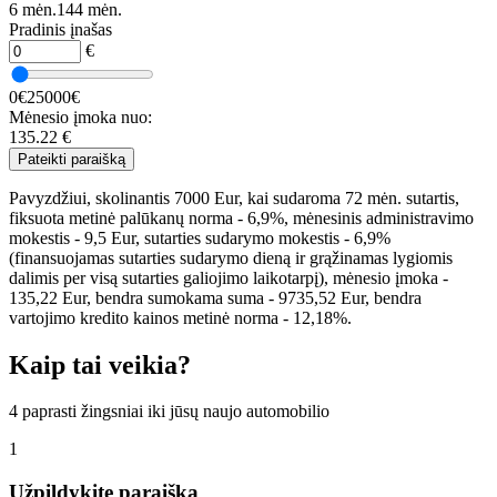
6 mėn.
144 mėn.
Pradinis įnašas
€
0€
25000€
Mėnesio įmoka nuo:
135.22
€
Pateikti paraišką
Pavyzdžiui, skolinantis 7000 Eur, kai sudaroma 72 mėn. sutartis,
fiksuota metinė palūkanų norma - 6,9%, mėnesinis administravimo
mokestis - 9,5 Eur, sutarties sudarymo mokestis - 6,9%
(finansuojamas sutarties sudarymo dieną ir grąžinamas lygiomis
dalimis per visą sutarties galiojimo laikotarpį), mėnesio įmoka -
135,22 Eur, bendra sumokama suma - 9735,52 Eur, bendra
vartojimo kredito kainos metinė norma - 12,18%.
Kaip tai veikia?
4 paprasti žingsniai iki jūsų naujo automobilio
1
Užpildykite paraišką