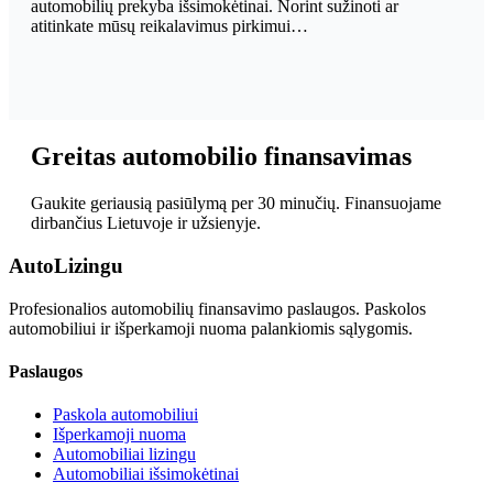
automobilių prekyba išsimokėtinai. Norint sužinoti ar
atitinkate mūsų reikalavimus pirkimui…
Greitas automobilio finansavimas
Gaukite geriausią pasiūlymą per 30 minučių. Finansuojame
dirbančius Lietuvoje ir užsienyje.
Auto
Lizingu
Profesionalios automobilių finansavimo paslaugos. Paskolos
automobiliui ir išperkamoji nuoma palankiomis sąlygomis.
Paslaugos
Paskola automobiliui
Išperkamoji nuoma
Automobiliai lizingu
Automobiliai išsimokėtinai