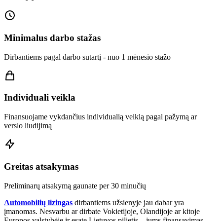
Minimalus darbo stažas
Dirbantiems pagal darbo sutartį - nuo 1 mėnesio stažo
Individuali veikla
Finansuojame vykdančius individualią veiklą pagal pažymą ar
verslo liudijimą
Greitas atsakymas
Preliminarų atsakymą gaunate per 30 minučių
Automobilių lizingas
dirbantiems užsienyje jau dabar yra
įmanomas. Nesvarbu ar dirbate Vokietijoje, Olandijoje ar kitoje
Europos valstybėje ir esate Lietuvos pilietis – jums finansavimas