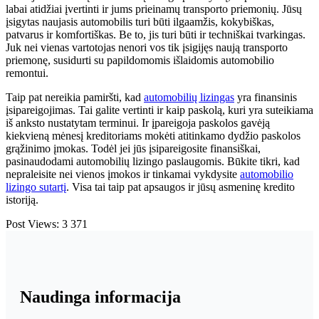
labai atidžiai įvertinti ir jums prieinamų transporto priemonių. Jūsų
įsigytas naujasis automobilis turi būti ilgaamžis, kokybiškas,
patvarus ir komfortiškas. Be to, jis turi būti ir techniškai tvarkingas.
Juk nei vienas vartotojas nenori vos tik įsigijęs naują transporto
priemonę, susidurti su papildomomis išlaidomis automobilio
remontui.
Taip pat nereikia pamiršti, kad
automobilių lizingas
yra finansinis
įsipareigojimas. Tai galite vertinti ir kaip paskolą, kuri yra suteikiama
iš anksto nustatytam terminui. Ir įpareigoja paskolos gavėją
kiekvieną mėnesį kreditoriams mokėti atitinkamo dydžio paskolos
grąžinimo įmokas. Todėl jei jūs įsipareigosite finansiškai,
pasinaudodami automobilių lizingo paslaugomis. Būkite tikri, kad
nepraleisite nei vienos įmokos ir tinkamai vykdysite
automobilio
lizingo sutartį
. Visa tai taip pat apsaugos ir jūsų asmeninę kredito
istoriją.
Post Views:
3 371
Naudinga informacija