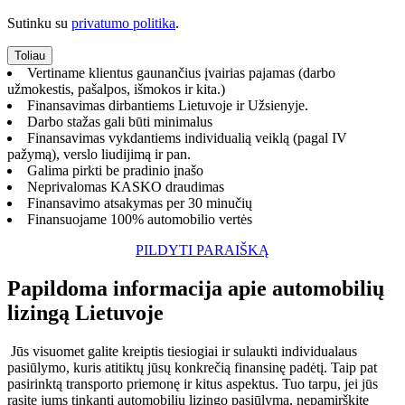
Sutinku su
privatumo politika
.
Vertiname klientus gaunančius įvairias pajamas (darbo
užmokestis, pašalpos, išmokos ir kita.)
Finansavimas dirbantiems Lietuvoje ir Užsienyje.
Darbo stažas gali būti minimalus
Finansavimas vykdantiems individualią veiklą (pagal IV
pažymą), verslo liudijimą ir pan.
Galima pirkti be pradinio įnašo
Neprivalomas KASKO draudimas
Finansavimo atsakymas per 30 minučių
Finansuojame 100% automobilio vertės
PILDYTI PARAIŠKĄ
Papildoma informacija apie automobilių
lizingą Lietuvoje
Jūs visuomet galite kreiptis tiesiogiai ir sulaukti individualaus
pasiūlymo, kuris atitiktų jūsų konkrečią finansinę padėtį. Taip pat
pasirinktą transporto priemonę ir kitus aspektus. Tuo tarpu, jei jūs
rasite jums tinkantį automobilių lizingo pasiūlymą, nepamirškite