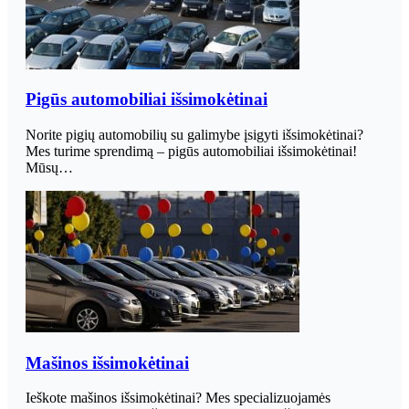
Pigūs automobiliai išsimokėtinai
Norite pigių automobilių su galimybe įsigyti išsimokėtinai?
Mes turime sprendimą – pigūs automobiliai išsimokėtinai!
Mūsų…
Mašinos išsimokėtinai
Ieškote mašinos išsimokėtinai? Mes specializuojamės