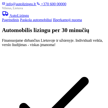
info@autolizingu.lt
+370 600 00000
Vilnius, Lietuva
Auto
Lizingu
Pagrindinis
Paskola automobiliui
Išperkamoji nuoma
Automobilis lizingu per 30 minučių
Finansuojame dirbančius Lietuvoje ir užsienyje. Individuali veikla,
verslo liudijimas - viskas įmanoma!