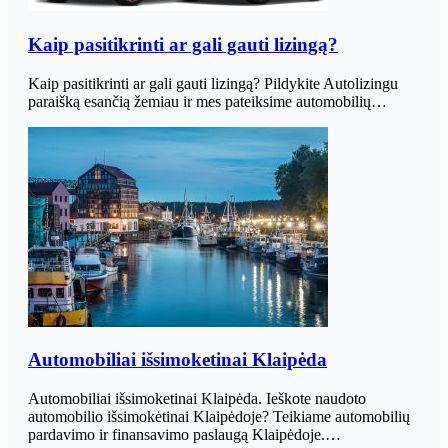
Kaip pasitikrinti ar gali gauti lizingą?
Kaip pasitikrinti ar gali gauti lizingą? Pildykite Autolizingu
paraišką esančią žemiau ir mes pateiksime automobilių…
Automobiliai išsimoketinai Klaipėda
Automobiliai išsimoketinai Klaipėda. Ieškote naudoto
automobilio išsimokėtinai Klaipėdoje? Teikiame automobilių
pardavimo ir finansavimo paslaugą Klaipėdoje.…