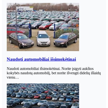
Naudoti automobiliai išsimokėtinai
Naudoti automobiliai išsimokėtinai. Norite įsigyti aukštos
kokybės naudotą automobilį, bet norite išvengti didelių išlaidų
vienu…