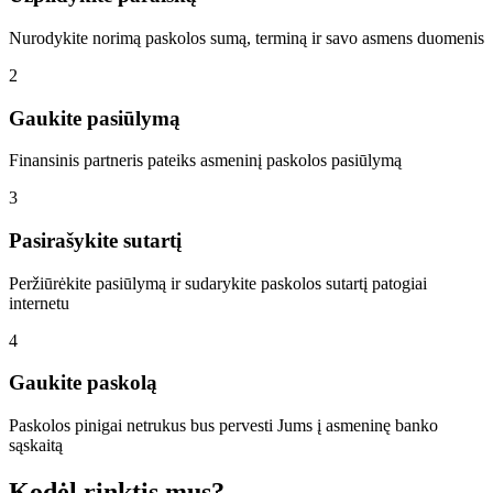
Nurodykite norimą paskolos sumą, terminą ir savo asmens duomenis
2
Gaukite pasiūlymą
Finansinis partneris pateiks asmeninį paskolos pasiūlymą
3
Pasirašykite sutartį
Peržiūrėkite pasiūlymą ir sudarykite paskolos sutartį patogiai
internetu
4
Gaukite paskolą
Paskolos pinigai netrukus bus pervesti Jums į asmeninę banko
sąskaitą
Kodėl rinktis mus?