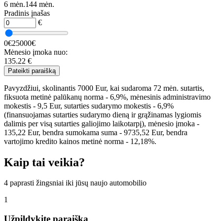
6 mėn.
144 mėn.
Pradinis įnašas
€
0€
25000€
Mėnesio įmoka nuo:
135.22
€
Pateikti paraišką
Pavyzdžiui, skolinantis 7000 Eur, kai sudaroma 72 mėn. sutartis,
fiksuota metinė palūkanų norma - 6,9%, mėnesinis administravimo
mokestis - 9,5 Eur, sutarties sudarymo mokestis - 6,9%
(finansuojamas sutarties sudarymo dieną ir grąžinamas lygiomis
dalimis per visą sutarties galiojimo laikotarpį), mėnesio įmoka -
135,22 Eur, bendra sumokama suma - 9735,52 Eur, bendra
vartojimo kredito kainos metinė norma - 12,18%.
Kaip tai veikia?
4 paprasti žingsniai iki jūsų naujo automobilio
1
Užpildykite paraišką