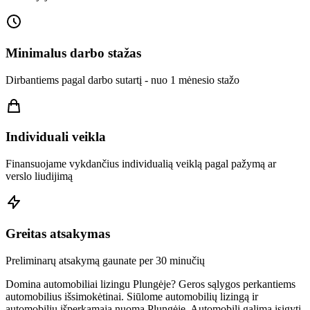
Minimalus darbo stažas
Dirbantiems pagal darbo sutartį - nuo 1 mėnesio stažo
Individuali veikla
Finansuojame vykdančius individualią veiklą pagal pažymą ar
verslo liudijimą
Greitas atsakymas
Preliminarų atsakymą gaunate per 30 minučių
Domina automobiliai lizingu Plungėje? Geros sąlygos perkantiems
automobilius išsimokėtinai. Siūlome automobilių lizingą ir
automobilių išperkamąją nuomą Plungėje. Automobilį galima įsigyti