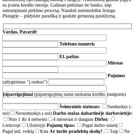
su įvairia kredito istorija. Galimas pirkimas be banko, taip
sutrumpinant pirkimo procesą. Naudoti automobiliai lizingu
Plungėje – pildykite paraišką ir gaukite geriausią pasiūlymą.
Vardas, Pavardė
Telefono numeris
El. paštas
Miestas
Pajamos
(atlyginimas "į rankas")
Įsipareigojimai
(įsipareigojimų suma mokama kredito įstaigoms)
Šeimyninis statusas:
Susituokęs (-
usi)
Nesusituokęs (-usi)
Darbo stažas dabartinėje darbovietėje:
Nuo 1 iki 4 mėnesio
4 mėnesiai ir daugiau
Dirbu:
Lietuvoje
Užsienyje
Pajamų tipas:
Pagal darbo sutartį
Pagal ind. veiklą
Kita
Ar turite pradelstų skolų?
Taip
Ne