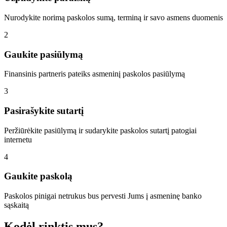
Nurodykite norimą paskolos sumą, terminą ir savo asmens duomenis
2
Gaukite pasiūlymą
Finansinis partneris pateiks asmeninį paskolos pasiūlymą
3
Pasirašykite sutartį
Peržiūrėkite pasiūlymą ir sudarykite paskolos sutartį patogiai
internetu
4
Gaukite paskolą
Paskolos pinigai netrukus bus pervesti Jums į asmeninę banko
sąskaitą
Kodėl rinktis mus?