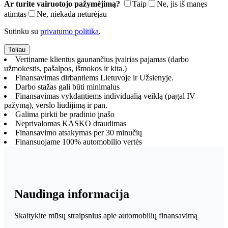
Ar turite vairuotojo pažymėjimą?
Taip
Ne, jis iš manęs
atimtas
Ne, niekada neturėjau
Sutinku su
privatumo politika
.
Vertiname klientus gaunančius įvairias pajamas (darbo
užmokestis, pašalpos, išmokos ir kita.)
Finansavimas dirbantiems Lietuvoje ir Užsienyje.
Darbo stažas gali būti minimalus
Finansavimas vykdantiems individualią veiklą (pagal IV
pažymą), verslo liudijimą ir pan.
Galima pirkti be pradinio įnašo
Neprivalomas KASKO draudimas
Finansavimo atsakymas per 30 minučių
Finansuojame 100% automobilio vertės
Naudinga informacija
Skaitykite mūsų straipsnius apie automobilių finansavimą