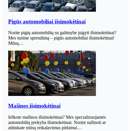
Pigūs automobiliai išsimokėtinai
Norite pigių automobilių su galimybe įsigyti išsimokėtinai?
Mes turime sprendimą – pigūs automobiliai išsimokėtinai!
Mūsų…
Mašinos išsimokėtinai
Ieškote mašinos išsimokėtinai? Mes specializuojamės
automobilių prekyba išsimokėtinai. Norint sužinoti ar
atitinkate mūsų reikalavimus pirkimui…