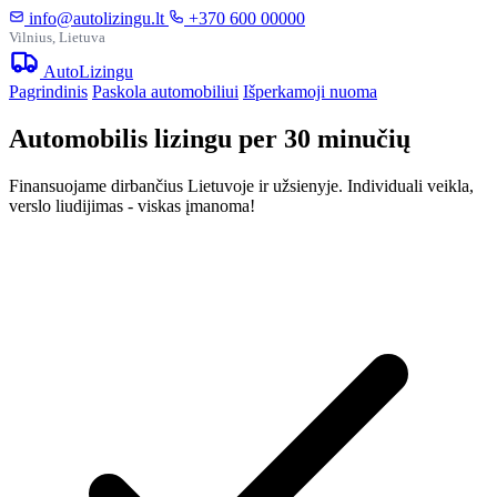
info@autolizingu.lt
+370 600 00000
Vilnius, Lietuva
Auto
Lizingu
Pagrindinis
Paskola automobiliui
Išperkamoji nuoma
Automobilis lizingu per 30 minučių
Finansuojame dirbančius Lietuvoje ir užsienyje. Individuali veikla,
verslo liudijimas - viskas įmanoma!