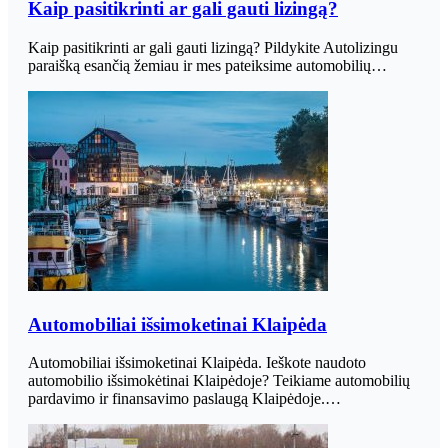
Kaip pasitikrinti ar gali gauti lizingą?
Kaip pasitikrinti ar gali gauti lizingą? Pildykite Autolizingu
paraišką esančią žemiau ir mes pateiksime automobilių…
Automobiliai išsimoketinai Klaipėda
Automobiliai išsimoketinai Klaipėda. Ieškote naudoto
automobilio išsimokėtinai Klaipėdoje? Teikiame automobilių
pardavimo ir finansavimo paslaugą Klaipėdoje.…