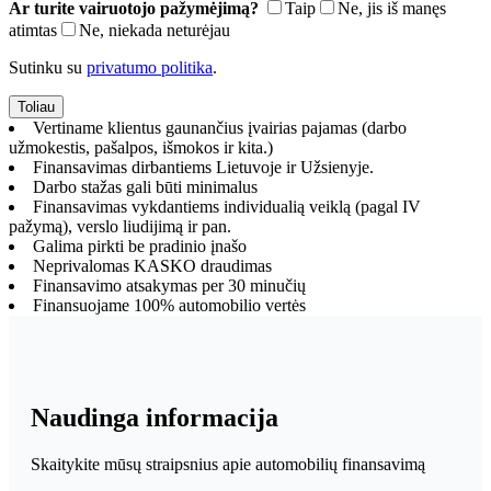
Ar turite vairuotojo pažymėjimą?
Taip
Ne, jis iš manęs
atimtas
Ne, niekada neturėjau
Sutinku su
privatumo politika
.
Vertiname klientus gaunančius įvairias pajamas (darbo
užmokestis, pašalpos, išmokos ir kita.)
Finansavimas dirbantiems Lietuvoje ir Užsienyje.
Darbo stažas gali būti minimalus
Finansavimas vykdantiems individualią veiklą (pagal IV
pažymą), verslo liudijimą ir pan.
Galima pirkti be pradinio įnašo
Neprivalomas KASKO draudimas
Finansavimo atsakymas per 30 minučių
Finansuojame 100% automobilio vertės
Naudinga informacija
Skaitykite mūsų straipsnius apie automobilių finansavimą