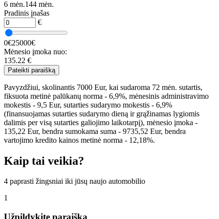
6 mėn.
144 mėn.
Pradinis įnašas
€
0€
25000€
Mėnesio įmoka nuo:
135.22
€
Pateikti paraišką
Pavyzdžiui, skolinantis 7000 Eur, kai sudaroma 72 mėn. sutartis,
fiksuota metinė palūkanų norma - 6,9%, mėnesinis administravimo
mokestis - 9,5 Eur, sutarties sudarymo mokestis - 6,9%
(finansuojamas sutarties sudarymo dieną ir grąžinamas lygiomis
dalimis per visą sutarties galiojimo laikotarpį), mėnesio įmoka -
135,22 Eur, bendra sumokama suma - 9735,52 Eur, bendra
vartojimo kredito kainos metinė norma - 12,18%.
Kaip tai veikia?
4 paprasti žingsniai iki jūsų naujo automobilio
1
Užpildykite paraišką