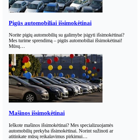
Pigūs automobiliai išsimokėtinai
Norite pigių automobilių su galimybe įsigyti išsimokėtinai?
Mes turime sprendimą – pigūs automobiliai išsimokėtinai!
Mūsų…
Mašinos išsimokėtinai
Ieškote mašinos išsimokėtinai? Mes specializuojamės
automobilių prekyba išsimokėtinai. Norint sužinoti ar
atitinkate mūsų reikalavimus pirkimui…