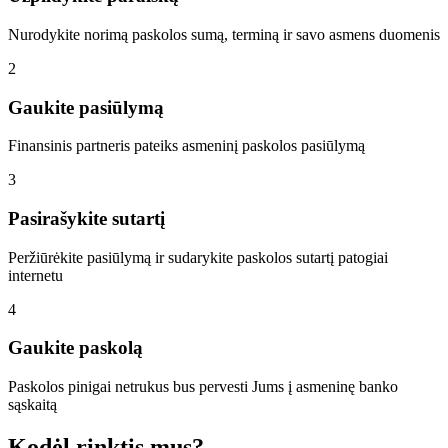
Nurodykite norimą paskolos sumą, terminą ir savo asmens duomenis
2
Gaukite pasiūlymą
Finansinis partneris pateiks asmeninį paskolos pasiūlymą
3
Pasirašykite sutartį
Peržiūrėkite pasiūlymą ir sudarykite paskolos sutartį patogiai
internetu
4
Gaukite paskolą
Paskolos pinigai netrukus bus pervesti Jums į asmeninę banko
sąskaitą
Kodėl rinktis mus?