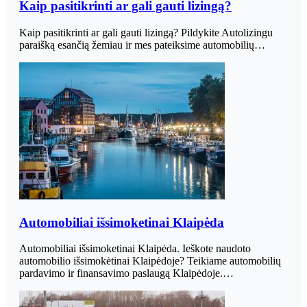
Kaip pasitikrinti ar gali gauti lizingą?
Kaip pasitikrinti ar gali gauti lizingą? Pildykite Autolizingu
paraišką esančią žemiau ir mes pateiksime automobilių…
Automobiliai išsimoketinai Klaipėda
Automobiliai išsimoketinai Klaipėda. Ieškote naudoto
automobilio išsimokėtinai Klaipėdoje? Teikiame automobilių
pardavimo ir finansavimo paslaugą Klaipėdoje.…