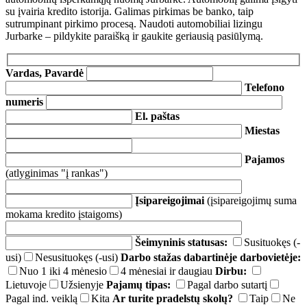
su įvairia kredito istorija. Galimas pirkimas be banko, taip
sutrumpinant pirkimo procesą. Naudoti automobiliai lizingu
Jurbarke – pildykite paraišką ir gaukite geriausią pasiūlymą.
Vardas, Pavardė
Telefono
numeris
El. paštas
Miestas
Pajamos
(atlyginimas "į rankas")
Įsipareigojimai
(įsipareigojimų suma
mokama kredito įstaigoms)
Šeimyninis statusas:
Susituokęs (-
usi)
Nesusituokęs (-usi)
Darbo stažas dabartinėje darbovietėje:
Nuo 1 iki 4 mėnesio
4 mėnesiai ir daugiau
Dirbu:
Lietuvoje
Užsienyje
Pajamų tipas:
Pagal darbo sutartį
Pagal ind. veiklą
Kita
Ar turite pradelstų skolų?
Taip
Ne