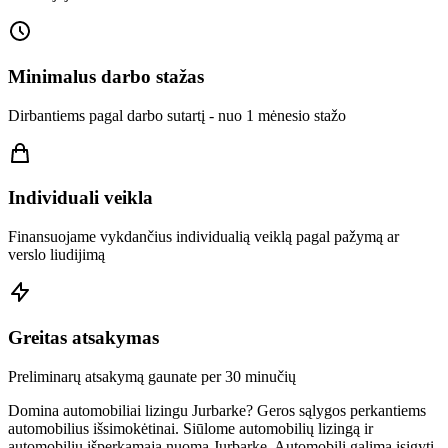
Minimalus darbo stažas
Dirbantiems pagal darbo sutartį - nuo 1 mėnesio stažo
Individuali veikla
Finansuojame vykdančius individualią veiklą pagal pažymą ar
verslo liudijimą
Greitas atsakymas
Preliminarų atsakymą gaunate per 30 minučių
Domina automobiliai lizingu Jurbarke? Geros sąlygos perkantiems
automobilius išsimokėtinai. Siūlome automobilių lizingą ir
automobilių išperkamąją nuomą Jurbarke. Automobilį galima įsigyti