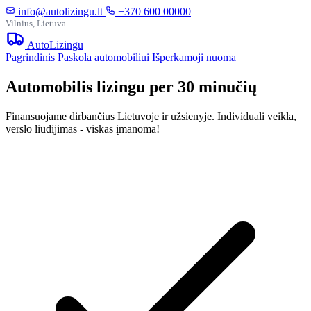
info@autolizingu.lt
+370 600 00000
Vilnius, Lietuva
Auto
Lizingu
Pagrindinis
Paskola automobiliui
Išperkamoji nuoma
Automobilis lizingu per 30 minučių
Finansuojame dirbančius Lietuvoje ir užsienyje. Individuali veikla,
verslo liudijimas - viskas įmanoma!